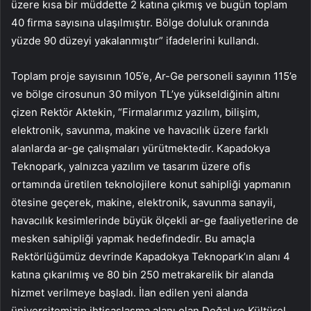
üzere kısa bir müddette 2 katına çıkmış ve bugün toplam
40 firma sayısına ulaşılmıştır. Bölge doluluk oranında
yüzde 90 düzeyi yakalanmıştır” ifadelerini kullandı.
Toplam proje sayısının 105’e, Ar-Ge personeli sayının 115’e
ve bölge cirosunun 30 milyon TL’ye yükseldiğinin altını
çizen Rektör Aktekin, “Firmalarımız yazılım, bilişim,
elektronik, savunma, makine ve havacılık üzere farklı
alanlarda ar-ge çalışmaları yürütmektedir. Kapadokya
Teknopark, yalnızca yazılım ve tasarım üzere ofis
ortamında üretilen teknolojilere konut sahipliği yapmanın
ötesine geçerek, makine, elektronik, savunma sanayii,
havacılık kesimlerinde büyük ölçekli ar-ge faaliyetlerine de
mesken sahipliği yapmak hedefindedir. Bu amaçla
Rektörlüğümüz devrinde Kapadokya Teknopark’ın alanı 4
katına çıkarılmış ve 80 bin 250 metrakarelik bir alanda
hizmet verilmeye başladı. İlan edilen yeni alanda
üniversitemizin ihtisaslaşma alanı olan Doğal ve Kültürel