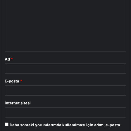
o
r
u
m
*
Ad
*
E-posta
*
İnternet sitesi
Daha sonraki yorumlarımda kullanılması için adım, e-posta