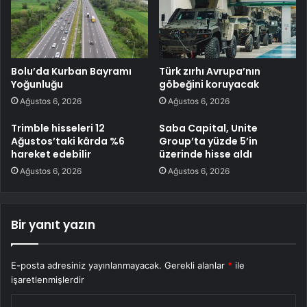
Bolu’da Kurban Bayramı
Türk zırhı Avrupa’nın
Yoğunluğu
göbeğini koruyacak
Ağustos 6, 2026
Ağustos 6, 2026
Trimble hisseleri 12
Saba Capital, Unite
Ağustos’taki kârda %6
Group’ta yüzde 5’in
hareket edebilir
üzerinde hisse aldı
Ağustos 6, 2026
Ağustos 6, 2026
Bir yanıt yazın
E-posta adresiniz yayınlanmayacak.
Gerekli alanlar
*
ile
işaretlenmişlerdir
Y