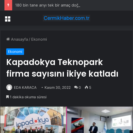
180 bin tane arıyı tek bir amaç doğaya saldılar
Menü
Anasayfa
/
Ekonomi
Ekonomi
Kapadokya Teknopark
firma sayısını ikiye katladı
EDA KARACA
Kasım 30, 2022
0
5
1 dakika okuma süresi