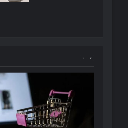
Önceki
Sonraki
sayfa
sayfa