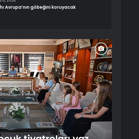
s 6, 2026
rhı Avrupa’nın göbeğini koruyacak
Yaşam
Ağustos 6