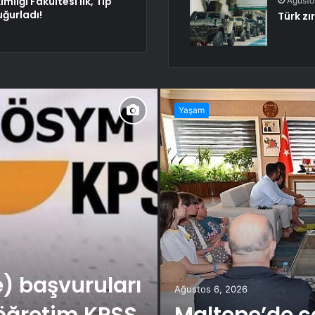
mliği Fakültesi ilk, Tıp
Ağusto
uğurladı!
Türk zı
Yaşam
e) başvuruları
Ağustos 6, 2026