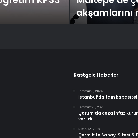
aöğretim KPSS
Maltepe’de ço
akşamlarını 
Rastgele Haberler
Temmuz 5, 2024
İstanbul’da tam kapasiteli
Temmuz 23, 2025
Çorum’da ceza infaz kurum
verildi
Nisan 12, 2026
Çermik’te Sanayi Sitesi 3.