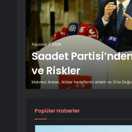
 kurşun
dular
Ağustos 7, 2026
Saadet Partisi’nden
ve Riskler
mı
Mahmut Arıkan, iktidar hedeflerini anlattı ve Orta Doğu'
Popüler Haberler