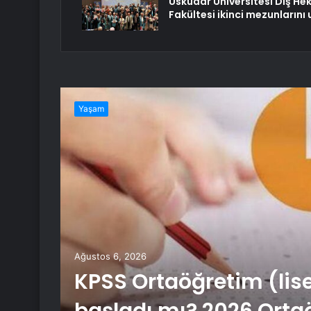
Üsküdar Üniversitesi Diş Heki
Fakültesi ikinci mezunlarını 
Yaşam
Ağustos 6, 2026
ik
KPSS Ortaöğretim (lis