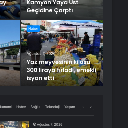
ay
Kamyon Yaya Üst
Geçidine Çarptı
Haber
Ağustos 6
Alk
Ağustos 7, 2026
Yak
Yaz meyvesinin kilosu
300 liraya fırladı, emekli
Burdur'da 
isyan etti
kesildi.
Önceki
Sonraki
konomi
Haber
Sağlık
Teknoloji
Yaşam
sayfa
sayfa
Ağustos 7, 2026