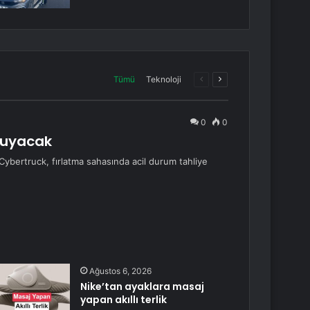
Önceki
Sonraki
Tümü
Teknoloji
sayfa
sayfa
0
0
oruyacak
 Cybertruck, fırlatma sahasında acil durum tahliye
Ağustos 6, 2026
Nike’tan ayaklara masaj
yapan akıllı terlik