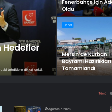
Fenerbahçe için Ad
Oldu
Haber
 Hedefler
Ağustos 7, 2026
Mersin’de Kurban
Bayramı Hazırlıkları
Tamamlandı
daki tehditlere dikkat çekti.
Tümü
E
Ağustos 7, 2026