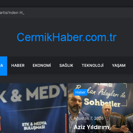
rtisi’nden Hedefler ve Riskler
FA
HABER
EKONOMI
SAĞLIK
TEKNOLOJI
YAŞAM
Haber
Ağustos 7, 2026
Aziz Yıldırım,