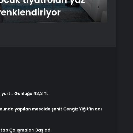
cuk tiyatroları yaz
Oyu
renklendiriyor
dikk
 yurt… Günlüğü 43,3 TL!
unda yapılan mescide şehit Cengiz Yiğit’in adı
 Etap Çalışmaları Başladı