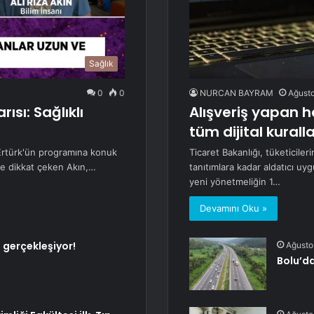
Sağlık
0
0
NURCAN BAYRAM
Ağusto
ısı: Sağlıklı
Alışveriş yapan he
tüm dijital kurall
 Ertürk'ün programına konuk
Ticaret Bakanlığı, tüketicile
ine dikkat çeken Akın,…
tanıtımlara kadar aldatıcı u
yeni yönetmeliğin 1…
Devamını Oku »
 gerçekleşiyor!
Ağusto
Bolu’d