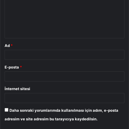
r
u
m
*
Ad
*
E-posta
*
İnternet sitesi
Daha sonraki yorumlarımda kullanılması için adım, e-posta
adresim ve site adresim bu tarayıcıya kaydedilsin.