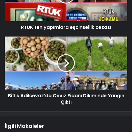
RTÜK'ten yapımlara eşcinsellik cezası
Bitlis Adilcevaz'da Ceviz Fidanı Dikiminde Yangın
Çıktı
İlgili Makaleler