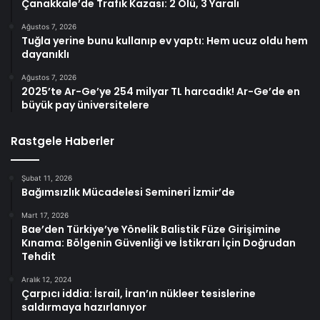
Çanakkale’de Trafik Kazası: 2 Ölü, 3 Yaralı
Ağustos 7, 2026
Tuğla yerine bunu kullanıp ev yaptı: Hem ucuz oldu hem
dayanıklı
Ağustos 7, 2026
2025’te Ar-Ge’ye 254 milyar TL harcadık! Ar-Ge’de en
büyük pay üniversitelere
Rastgele Haberler
Şubat 11, 2026
Bağımsızlık Mücadelesi Semineri İzmir’de
Mart 17, 2026
Bae’den Türkiye’ye Yönelik Balistik Füze Girişimine
Kınama: Bölgenin Güvenliği ve İstikrarı İçin Doğrudan
Tehdit
Aralık 12, 2024
Çarpıcı iddia: İsrail, İran’ın nükleer tesislerine
saldırmaya hazırlanıyor