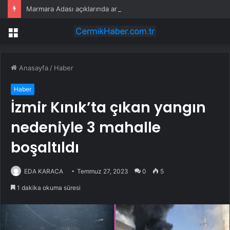
Marmara Adası açıklarında arızalanan tekne kurtarıldı
Menü
Anasayfa
/
Haber
Haber
İzmir Kınık’ta çıkan yangın
nedeniyle 3 mahalle
boşaltıldı
EDA KARACA
Temmuz 27, 2023
0
5
1 dakika okuma süresi