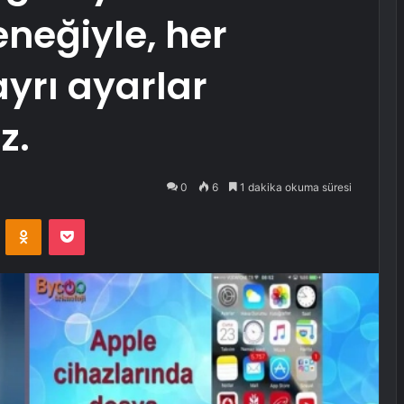
eneğiyle, her
yrı ayarlar
z.
0
6
1 dakika okuma süresi
VKontakte
Odnoklassniki
Pocket