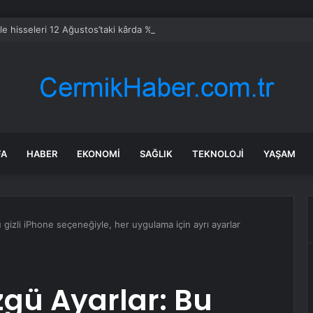
le hisseleri 12 Ağustos’taki kârda %6 hareket edebilir
FA
HABER
EKONOMI
SAĞLIK
TEKNOLOJI
YAŞAM
gizli iPhone seçeneğiyle, her uygulama için ayrı ayarlar
ü Ayarlar: Bu