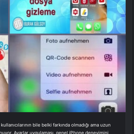
ullanıcılarının bile belki farkında olmadığı ama uzun
unuyor. Ayarlar uygulaması, genel iPhone deneyimini