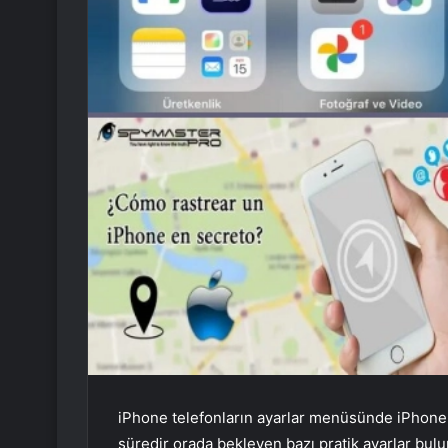
iPhone telefonların ayarlar menüsünde iPhone k
süredir orada bekleyen bazı pratik ayarlar bul