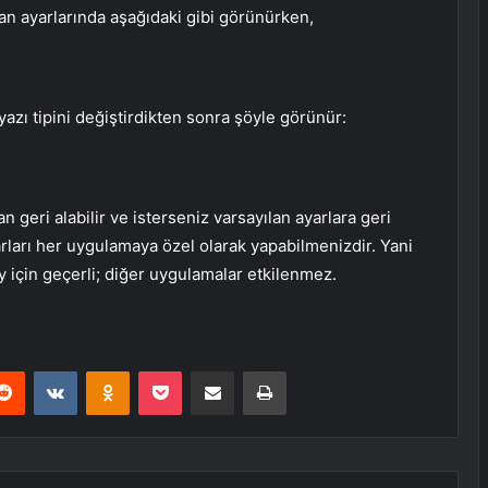
an ayarlarında aşağıdaki gibi görünürken,
 yazı tipini değiştirdikten sonra şöyle görünür:
 geri alabilir ve isterseniz varsayılan ayarlara geri
rları her uygulamaya özel olarak yapabilmenizdir. Yani
y için geçerli; diğer uygulamalar etkilenmez.
erest
Reddit
VKontakte
Odnoklassniki
Pocket
E-Posta ile paylaş
Yazdır