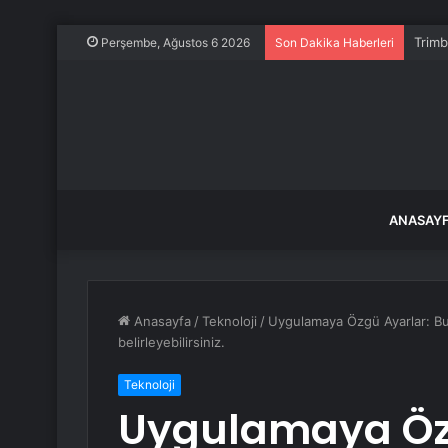
Trimb
Perşembe, Ağustos 6 2026
Son Dakika Haberleri
ANASAY
Anasayfa
/
Teknoloji
/
Uygulamaya Özgü Ayarlar: Bu 
belirleyebilirsiniz.
Teknoloji
Uygulamaya Özg