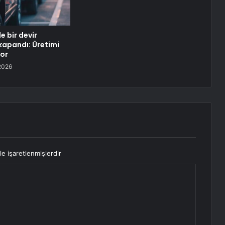
 bir devir
apandı: Üretimi
or
2026
le işaretlenmişlerdir