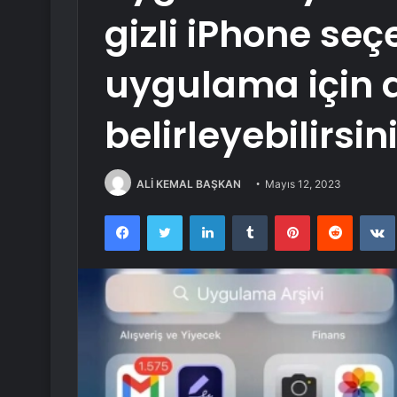
gizli iPhone seç
uygulama için a
belirleyebilirsini
ALİ KEMAL BAŞKAN
Mayıs 12, 2023
Facebook
Twitter
LinkedIn
Tumblr
Pinterest
Reddit