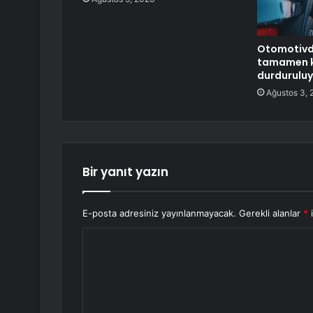
Otomotivde
tamamen k
durduruluy
Ağustos 3, 
Bir yanıt yazın
E-posta adresiniz yayınlanmayacak.
Gerekli alanlar
*
i
Y
o
r
u