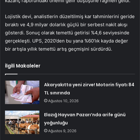
kazanç raporundaki önemli gelir düşüşüne rağmen geldi.
Lojistik devi, analistlerin düzeltilmiş kar tahminlerini geride
bıraktı ve 4,9 milyar dolarlık güçlü bir serbest nakit akışı
gösterdi. Sonuç olarak temettü getirisi %4,6 seviyesinde
gerçekleşti. UPS, 2020’den bu yana %60’lık kayda değer
bir artışla yıllık temettü artış geçmişini sürdürdü.
İlgili Makaleler
Akaryakıtta yeni zirve! Motorin fiyatı 84
TL sınırında
Ağustos 10, 2026
Elazığ Hayvan Pazarı’nda arife günü
yoğunluğu
Ağustos 9, 2026