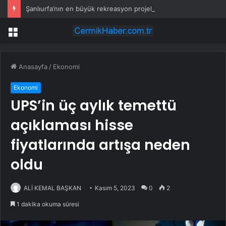
Şanlıurfa’nın en büyük rekreasyon projelerinden biri hayata geçiyor
Menü
Anasayfa
/
Ekonomi
Ekonomi
UPS’in üç aylık temettü
açıklaması hisse
fiyatlarında artışa neden
oldu
ALİ KEMAL BAŞKAN
Kasım 5, 2023
0
2
1 dakika okuma süresi