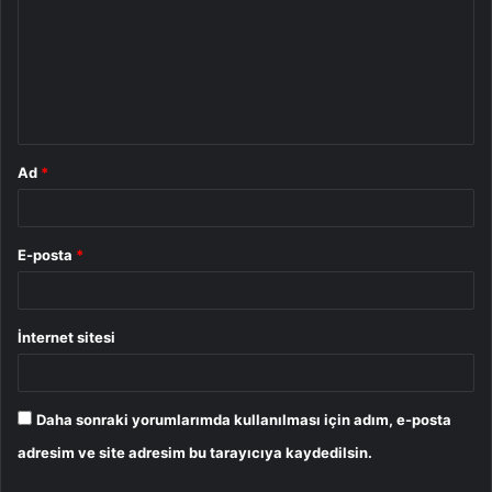
r
u
m
*
Ad
*
E-posta
*
İnternet sitesi
Daha sonraki yorumlarımda kullanılması için adım, e-posta
adresim ve site adresim bu tarayıcıya kaydedilsin.