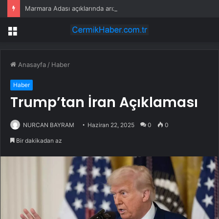
Marmara Adası açıklarında arızalanan tekne kurtarıldı
Menü
Anasayfa
/
Haber
Haber
Trump’tan İran Açıklaması
NURCAN BAYRAM
Haziran 22, 2025
0
0
Bir dakikadan az