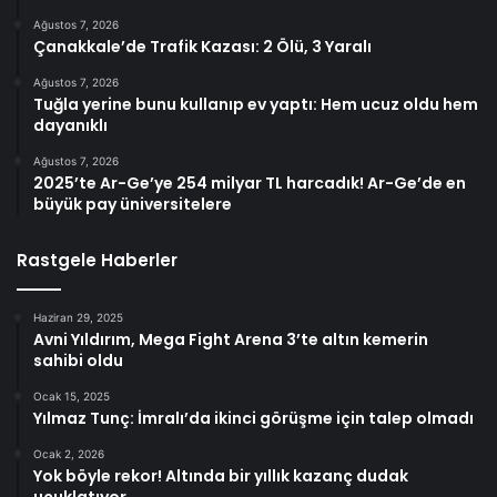
Ağustos 7, 2026
Çanakkale’de Trafik Kazası: 2 Ölü, 3 Yaralı
Ağustos 7, 2026
Tuğla yerine bunu kullanıp ev yaptı: Hem ucuz oldu hem
dayanıklı
Ağustos 7, 2026
2025’te Ar-Ge’ye 254 milyar TL harcadık! Ar-Ge’de en
büyük pay üniversitelere
Rastgele Haberler
Haziran 29, 2025
Avni Yıldırım, Mega Fight Arena 3’te altın kemerin
sahibi oldu
Ocak 15, 2025
Yılmaz Tunç: İmralı’da ikinci görüşme için talep olmadı
Ocak 2, 2026
Yok böyle rekor! Altında bir yıllık kazanç dudak
uçuklatıyor