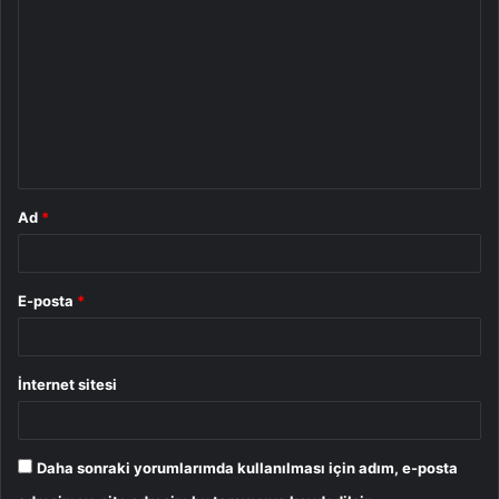
o
r
u
m
*
Ad
*
E-posta
*
İnternet sitesi
Daha sonraki yorumlarımda kullanılması için adım, e-posta