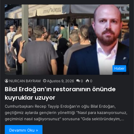
Haber
NURCAN BAYRAM
Ağustos 9, 2026
0
0
Bilal Erdoğan’ın restoranının önünde
kuyruklar uzuyor
Cumhurbaşkanı Recep Tayyip Erdoğan'ın oğlu Bilal Erdoğan,
geçtiğimiz aylarda gençlerin yönelttiği "Nasıl para kazanıyorsunuz,
geçiminizi nasıl sağlıyorsunuz" sorusuna "Gıda sektöründeyim,…
Devamını Oku »