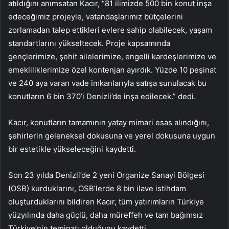
atıldığını anımsatan Kacır, “81 ilimizde 500 bin konut inşa
edeceğimiz projeyle, vatandaşlarımız bütçelerini
zorlamadan talep ettikleri evlere sahip olabilecek, yaşam
standartlarını yükseltecek. Proje kapsamında
gençlerimize, şehit ailelerimize, engelli kardeşlerimize ve
emekliliklerimize özel kontenjan ayırdık. Yüzde 10 peşinat
ve 240 aya varan vade imkanlarıyla satışa sunulacak bu
konutların 6 bin 370’i Denizli’de inşa edilecek.” dedi.
Kacır, konutların tamamının yatay mimari esas alındığını,
şehirlerin geleneksel dokusuna ve yerel dokusuna uygun
bir estetikle yükseleceğini kaydetti.
Son 23 yılda Denizli’de 2 yeni Organize Sanayi Bölgesi
(OSB) kurduklarını, OSB’lerde 8 bin ilave istihdam
oluşturduklarını bildiren Kacır, tüm yatırımların Türkiye
yüzyılında daha güçlü, daha müreffeh ve tam bağımsız
Türkiye’nin teminatı olduğunu kaydetti.