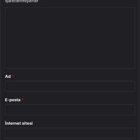
işaretlenmişlerdir
Y
o
r
u
m
*
Ad
*
E-posta
*
İnternet sitesi