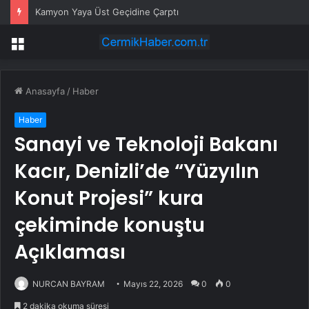
Kamyon Yaya Üst Geçidine Çarptı
Menü
Anasayfa
/
Haber
Haber
Sanayi ve Teknoloji Bakanı
Kacır, Denizli’de “Yüzyılın
Konut Projesi” kura
çekiminde konuştu
Açıklaması
NURCAN BAYRAM
Mayıs 22, 2026
0
0
2 dakika okuma süresi