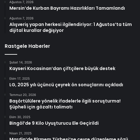
Ağustos 7, 2026
Mersin’de Kurban Bayramı Hazırlıkları Tamamlandı
Ağustos 7, 2026
Alışveriş yapan herkesi ilgilendiriyor: 1 Ağustos’ta tüm
dijital kurallar değişiyor
Rastgele Haberler
Şubat 14, 2026
Kayseri Kocasinan’dan çiftçilere büyük destek
Ekim 17, 2025
LG, 2025 yılı üçüncü çeyrek ön sonuçlarını açıkladı
Temmuz 20, 2026
Başörtülülere yönelik ifadelerle ilgili soruşturma!
Şüpheli için gözaltı talimatı
Ekim 30, 2025
Bingöl’de 9 Kilo Uyuşturucu Ele Geçirildi
Nisan 21, 2025
Mardin’de Pîrmem Türbesi’ne çevre düzenleme sözü