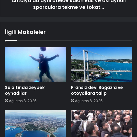
Antalya'da aynı otelde kalan Rus ve Ukraynalı
sporculara tekme ve tokat...
İlgili Makaleler
Su altında zeybek
Fransız devi Boğaz’a ve
oynadılar
otoyollara talip
Ağustos 8, 2026
Ağustos 8, 2026