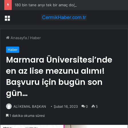
180 bin tane arıyı tek bir amaç doğaya saldılar
Menü
Anasayfa
/
Haber
Haber
Marmara Üniversitesi’nde
en az lise mezunu alımı!
Başvuru için bugün son
gün…
ALİ KEMAL BAŞKAN
Şubat 16, 2023
0
5
1 dakika okuma süresi