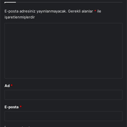
E-posta adresiniz yayınlanmayacak.
Gerekli alanlar
*
ile
işaretlenmişlerdir
Y
o
r
u
m
*
Ad
*
E-posta
*