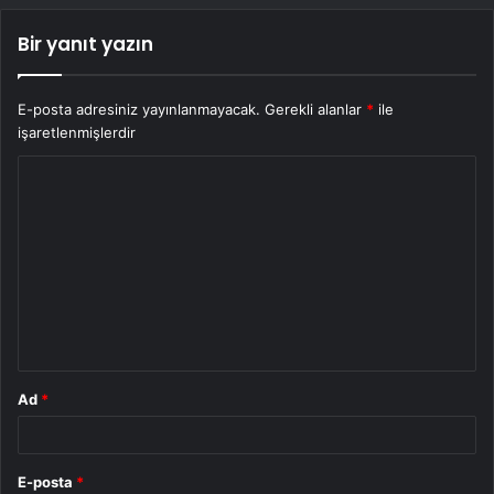
Bir yanıt yazın
E-posta adresiniz yayınlanmayacak.
Gerekli alanlar
*
ile
işaretlenmişlerdir
Y
o
r
u
m
*
Ad
*
E-posta
*