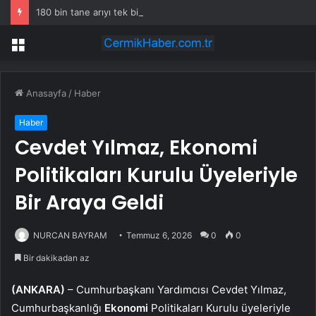
180 bin tane arıyı tek bir amaç doğaya saldılar
Menü
Anasayfa
/
Haber
Haber
Cevdet Yılmaz, Ekonomi
Politikaları Kurulu Üyeleriyle
Bir Araya Geldi
NURCAN BAYRAM
Temmuz 6, 2026
0
0
Bir dakikadan az
(ANKARA)
– Cumhurbaşkanı Yardımcısı Cevdet Yılmaz,
Cumhurbaşkanlığı
Ekonomi
Politikaları Kurulu üyeleriyle