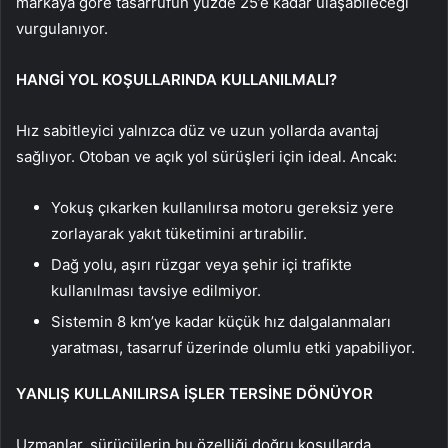
markaya göre tasarrufun yüzde 25’e kadar ulaşabileceği
vurgulanıyor.
HANGİ YOL KOŞULLARINDA KULLANILMALI?
Hız sabitleyici yalnızca düz ve uzun yollarda avantaj
sağlıyor. Otoban ve açık yol sürüşleri için ideal. Ancak:
Yokuş çıkarken kullanılırsa motoru gereksiz yere
zorlayarak yakıt tüketimini artırabilir.
Dağ yolu, aşırı rüzgar veya şehir içi trafikte
kullanılması tavsiye edilmiyor.
Sistemin 8 km’ye kadar küçük hız dalgalanmaları
yaratması, tasarruf üzerinde olumlu etki yapabiliyor.
YANLIŞ KULLANILIRSA İŞLER TERSİNE DÖNÜYOR
Uzmanlar, sürücülerin bu özelliği doğru koşullarda