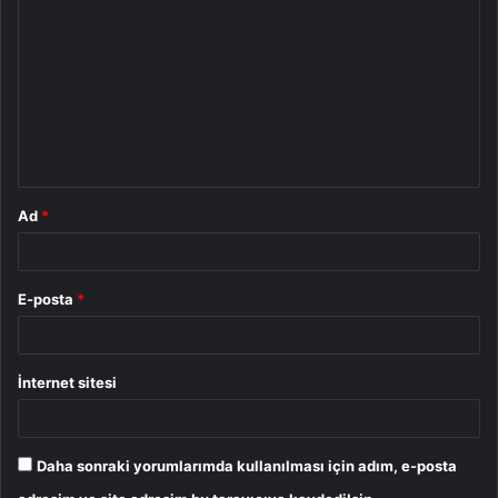
o
r
u
m
*
Ad
*
E-posta
*
İnternet sitesi
Daha sonraki yorumlarımda kullanılması için adım, e-posta