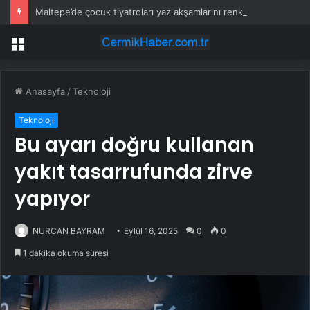
Maltepe’de çocuk tiyatroları yaz akşamlarını renklendiriyor
Menü
Anasayfa
/
Teknoloji
Teknoloji
Bu ayarı doğru kullanan
yakıt tasarrufunda zirve
yapıyor
NURCAN BAYRAM
Eylül 16, 2025
0
0
1 dakika okuma süresi