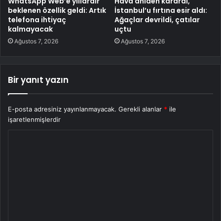
WhatsApp Web’e yıllardır
Hava aniden karardı,
beklenen özellik geldi: Artık
İstanbul’u fırtına esir aldı:
telefona ihtiyaç
Ağaçlar devrildi, çatılar
kalmayacak
uçtu
Ağustos 7, 2026
Ağustos 7, 2026
Bir yanıt yazın
E-posta adresiniz yayınlanmayacak.
Gerekli alanlar
*
ile
işaretlenmişlerdir
Y
o
r
u
m
*