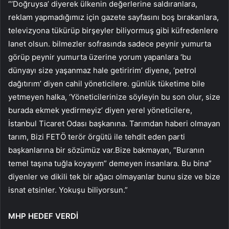
“‘Doğruysa’ diyerek ülkenin değerlerine saldıranlara,
reklam yapmadığımız için gazete sayfasını boş bırakanlara,
televizyona tükürüp birşeyler biliyormuş gibi küfredenlere
lanet olsun. bilmezler sofrasında sadece peynir yumurta
görüp peynir yumurta üzerine yorum yapanlara ‘bu
dünyayı size yaşanmaz hale getiririm’ diyene, ‘petrol
dağıtırım’ diyen cahil yöneticilere. günlük tüketime bile
yetmeyen halka, ‘Yöneticilerinize söyleyin bu son olur, size
burada ekmek yedirmeyiz’ diyen yerel yöneticilere,
İstanbul Ticaret Odası başkanına. Tarımdan haberi olmayan
tarım, Bizi FETÖ terör örgütü ile tehdit eden parti
başkanlarına bir sözümüz var.Bize bakmayan, “Buranın
temel taşına tuğla koyayım” demeyen insanlara. Bu bina”
diyenler ve dikili tek bir ağacı olmayanlar bunu size ve bize
isnat etsinler. Yokuşu biliyorsun.”
MHP HEDEF VERDİ