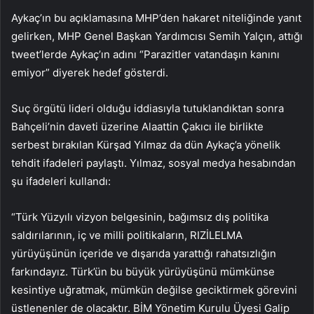
Aykaç’ın bu açıklamasına MHP’den hakaret niteliğinde yanıt
gelirken, MHP Genel Başkan Yardımcısı Semih Yalçın, attığı
tweet’lerde Aykaç’ın adını “Parazitler vatandaşın kanını
emiyor” diyerek hedef gösterdi.
Suç örgütü lideri olduğu iddiasıyla tutuklandıktan sonra
Bahçeli’nin daveti üzerine Alaattin Çakıcı ile birlikte
serbest bırakılan Kürşad Yılmaz da dün Aykaç’a yönelik
tehdit ifadeleri paylaştı. Yılmaz, sosyal medya hesabından
şu ifadeleri kullandı:
“Türk Yüzyılı vizyon belgesinin, bağımsız dış politika
saldırılarının, iç ve milli politikaların, RIZİLELMA
yürüyüşünün içeride ve dışarıda yarattığı rahatsızlığın
farkındayız. Türk’ün bu büyük yürüyüşünü mümkünse
kesintiye uğratmak, mümkün değilse geciktirmek görevini
üstlenenler de olacaktır. BİM Yönetim Kurulu Üyesi Galip