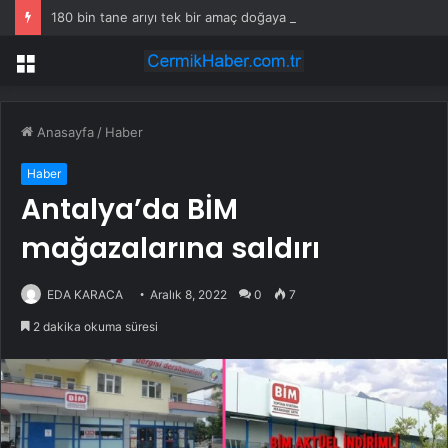
180 bin tane arıyı tek bir amaç doğaya saldılar
Menü
Anasayfa
/
Haber
Haber
Antalya’da BİM
mağazalarına saldırı
EDA KARACA
Aralık 8, 2022
0
7
2 dakika okuma süresi