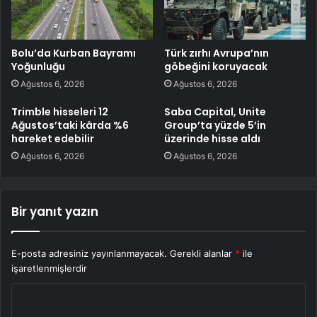
Bolu’da Kurban Bayramı
Türk zırhı Avrupa’nın
Yoğunluğu
göbeğini koruyacak
Ağustos 6, 2026
Ağustos 6, 2026
Trimble hisseleri 12
Saba Capital, Unite
Ağustos’taki kârda %6
Group’ta yüzde 5’in
hareket edebilir
üzerinde hisse aldı
Ağustos 6, 2026
Ağustos 6, 2026
Bir yanıt yazın
E-posta adresiniz yayınlanmayacak.
Gerekli alanlar
*
ile
işaretlenmişlerdir
Y
o