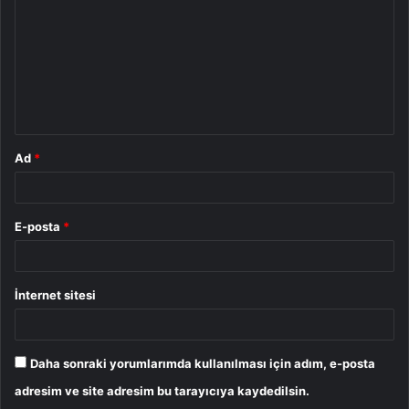
r
u
m
*
Ad
*
E-posta
*
İnternet sitesi
Daha sonraki yorumlarımda kullanılması için adım, e-posta
adresim ve site adresim bu tarayıcıya kaydedilsin.