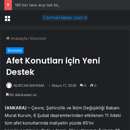
180 bin tane arıyı tek bir amaç doğaya saldılar
Menü
Anasayfa
/
Ekonomi
Ekonomi
Afet Konutları için Yeni
Destek
NURCAN BAYRAM
Mayıs 17, 2026
0
0
Bir dakikadan az
(ANKARA) –
Çevre, Şehircilik ve İklim Değişikliği Bakanı
Murat Kurum, 6 Şubat depremlerinden etkilenen 11 ildeki
tüm afet konutlarında maliyetin yüzde 65’ini