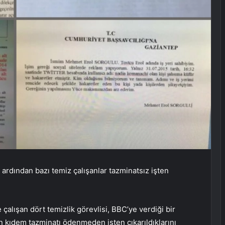
ardından bazı temiz çalışanlar tazminatsız işten
çalışan dört temizlik görevlisi, BBC’ye verdiği bir
n kıdem tazminatı ödenmeden işten çıkarıldıklarını