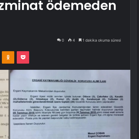
zminat ödemeden
0
4
1 dakika okuma süresi
VKontakte
Odnoklassniki
Pocket