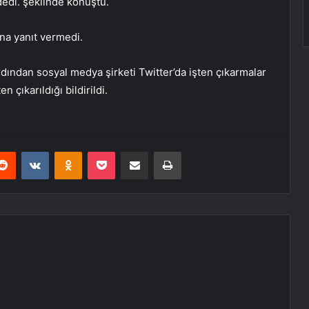
dedi. şeklinde konuştu.
ına yanıt vermedi.
ardından sosyal medya şirketi Twitter’da işten çıkarmalar
n çıkarıldığı bildirildi.
erest
Reddit
VKontakte
Odnoklassniki
Pocket
E-Posta ile paylaş
Yazdır