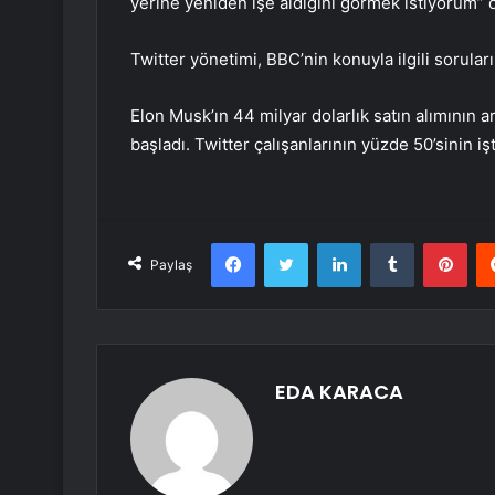
yerine yeniden işe aldığını görmek istiyorum” 
Twitter yönetimi, BBC’nin konuyla ilgili sorular
Elon Musk’ın 44 milyar dolarlık satın alımının 
başladı. Twitter çalışanlarının yüzde 50’sinin işte
Facebook
Twitter
LinkedIn
Tumblr
Pint
Paylaş
EDA KARACA