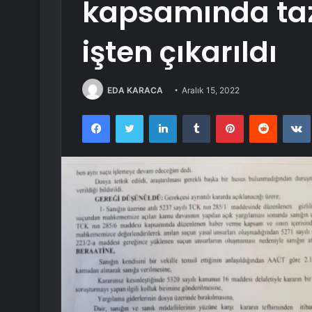
kapsamında ta
işten çıkarıldı
EDA KARACA
Aralık 15, 2022
Facebook
Twitter
LinkedIn
Tumblr
Pinterest
Reddit