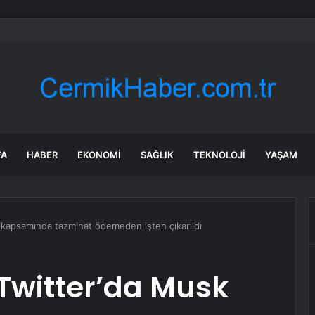
dası açıklarında arızalanan tekne kurtarıldı
FA
HABER
EKONOMI
SAĞLIK
TEKNOLOJI
YAŞAM
sk kapsamında tazminat ödemeden işten çıkarıldı
i Twitter’da Musk