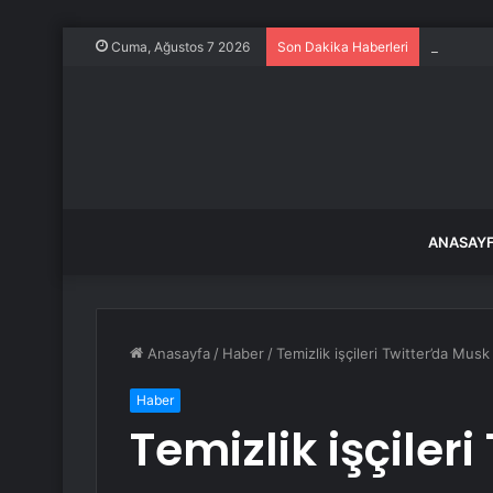
Marmara A
Cuma, Ağustos 7 2026
Son Dakika Haberleri
ANASAY
Anasayfa
/
Haber
/
Temizlik işçileri Twitter’da Mu
Haber
Temizlik işçiler