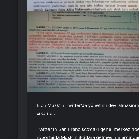
Elon Musk’ın Twitter’da yönetimi devralmasının 
çıkarıldı.
Twitter’ın San Francisco’daki genel merkezinde 
röportajda Musk’ın iktidara gelmesinin ardında