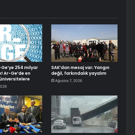
-Ge’ye 254 milyar
SAK’dan mesaj var; Yangın
k! Ar-Ge’de en
değil, farkındalık yayalım
üniversitelere
Ağustos 7, 2026
2026