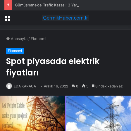
Gümüşhane’de Trafik Kazası: 3 Yaralı
Menü
Anasayfa
/
Ekonomi
Ekonomi
Spot piyasada elektrik
fiyatları
EDA KARACA
Aralık 16, 2022
0
5
Bir dakikadan az