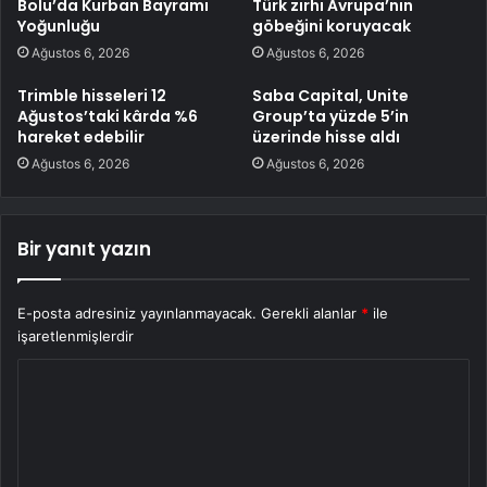
Bolu’da Kurban Bayramı
Türk zırhı Avrupa’nın
Yoğunluğu
göbeğini koruyacak
Ağustos 6, 2026
Ağustos 6, 2026
Trimble hisseleri 12
Saba Capital, Unite
Ağustos’taki kârda %6
Group’ta yüzde 5’in
hareket edebilir
üzerinde hisse aldı
Ağustos 6, 2026
Ağustos 6, 2026
Bir yanıt yazın
E-posta adresiniz yayınlanmayacak.
Gerekli alanlar
*
ile
işaretlenmişlerdir
Y
o
r
u