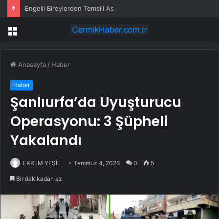
Engelli Bireylerden Temsili Askerlik Töreni
Menü
Anasayfa
/
Haber
Haber
Şanlıurfa’da Uyuşturucu
Operasyonu: 3 Şüpheli
Yakalandı
EKREM YEŞİL
Temmuz 4, 2023
0
5
Bir dakikadan az