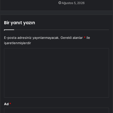
Ağustos 5, 2026
Bir yanıt yazın
E-posta adresiniz yayınlanmayacak.
Gerekli alanlar
*
ile
işaretlenmişlerdir
Y
o
r
u
m
*
Ad
*