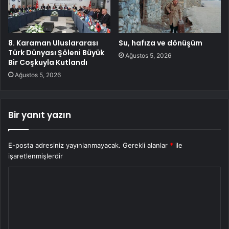
8. Karaman Uluslararası
Su, hafıza ve dönüşüm
Türk Dünyası Şöleni Büyük
Ağustos 5, 2026
Bir Coşkuyla Kutlandı
Ağustos 5, 2026
Bir yanıt yazın
E-posta adresiniz yayınlanmayacak.
Gerekli alanlar
*
ile
işaretlenmişlerdir
Y
o
r
u