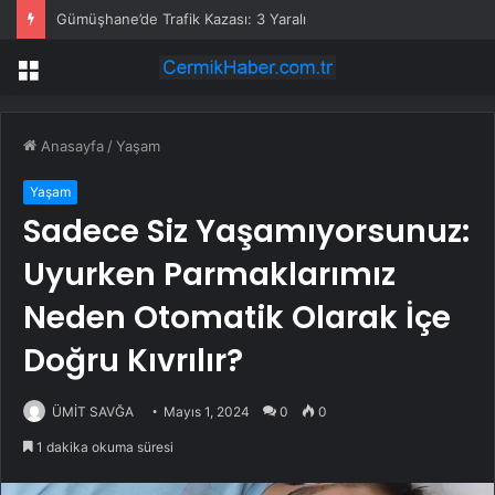
Gümüşhane’de Trafik Kazası: 3 Yaralı
Menü
Anasayfa
/
Yaşam
Yaşam
Sadece Siz Yaşamıyorsunuz:
Uyurken Parmaklarımız
Neden Otomatik Olarak İçe
Doğru Kıvrılır?
ÜMİT SAVĞA
Mayıs 1, 2024
0
0
1 dakika okuma süresi