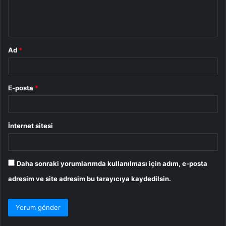
m
*
Ad
*
E-posta
*
İnternet sitesi
Daha sonraki yorumlarımda kullanılması için adım, e-posta
adresim ve site adresim bu tarayıcıya kaydedilsin.