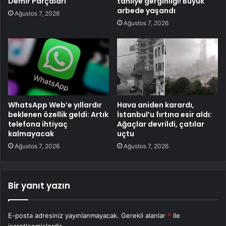
Demir Parçaları
tahliye gerginliği! Büyük
arbede yaşandı
Ağustos 7, 2026
Ağustos 7, 2026
WhatsApp Web’e yıllardır
Hava aniden karardı,
beklenen özellik geldi: Artık
İstanbul’u fırtına esir aldı:
telefona ihtiyaç
Ağaçlar devrildi, çatılar
kalmayacak
uçtu
Ağustos 7, 2026
Ağustos 7, 2026
Bir yanıt yazın
E-posta adresiniz yayınlanmayacak.
Gerekli alanlar
*
ile
işaretlenmişlerdir