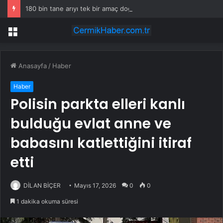
180 bin tane arıyı tek bir amaç doğaya saldılar
Menü
Anasayfa
/
Haber
Haber
Polisin parkta elleri kanlı
bulduğu evlat anne ve
babasını katlettiğini itiraf
etti
DİLAN BİÇER
Mayıs 17, 2026
0
0
1 dakika okuma süresi