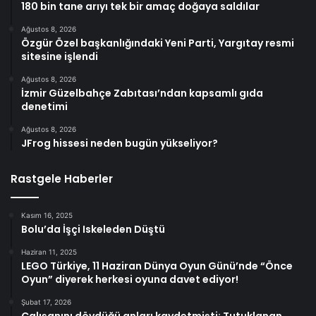
180 bin tane arıyı tek bir amaç doğaya saldılar
Ağustos 8, 2026
Özgür Özel başkanlığındaki Yeni Parti, Yargıtay resmi
sitesine işlendi
Ağustos 8, 2026
İzmir Güzelbahçe Zabıtası’ndan kapsamlı gıda
denetimi
Ağustos 8, 2026
JFrog hissesi neden bugün yükseliyor?
Rastgele Haberler
Kasım 16, 2025
Bolu’da İşçi Iskeleden Düştü
Haziran 11, 2025
LEGO Türkiye, 11 Haziran Dünya Oyun Günü’nde “Önce
Oyun” diyerek herkesi oyuna davet ediyor!
Şubat 17, 2026
Çalışanını dövdüğü anları kaydetmişti: Tutuklanan