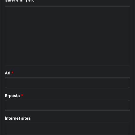
Y
o
r
u
m
*
Ad
*
E-posta
*
İnternet sitesi