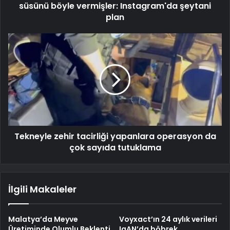
süsünü böyle vermişler: Instagram'da şeytani
plan
Tekneyle zehir tacirliği yapanlara operasyon da
çok sayıda tutuklama
İlgili Makaleler
Malatya’da Meyve
Voyxact’ın 24 aylık verileri
Üretiminde Olumlu Beklenti
IgAN’da böbrek