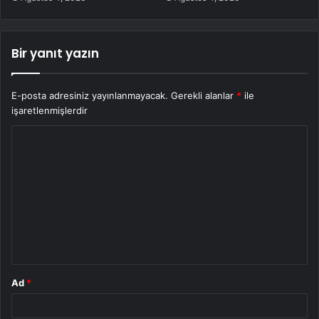
Bir yanıt yazın
E-posta adresiniz yayınlanmayacak.
Gerekli alanlar
*
ile
işaretlenmişlerdir
Y
o
r
u
m
*
Ad
*