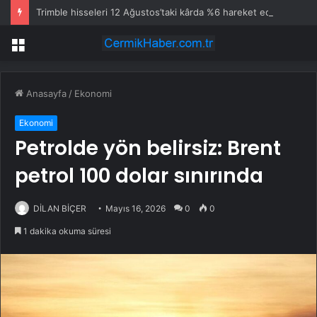
Trimble hisseleri 12 Ağustos’taki kârda %6 hareket edebilir
Menü
Anasayfa
/
Ekonomi
Ekonomi
Petrolde yön belirsiz: Brent
petrol 100 dolar sınırında
DİLAN BİÇER
Mayıs 16, 2026
0
0
1 dakika okuma süresi