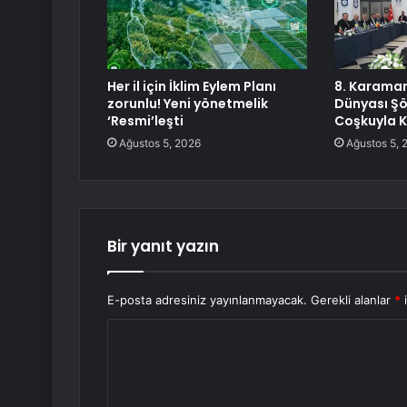
Her il için İklim Eylem Planı
8. Karaman
zorunlu! Yeni yönetmelik
Dünyası Şö
‘Resmi’leşti
Coşkuyla K
Ağustos 5, 2026
Ağustos 5, 
Bir yanıt yazın
E-posta adresiniz yayınlanmayacak.
Gerekli alanlar
*
i
Y
o
r