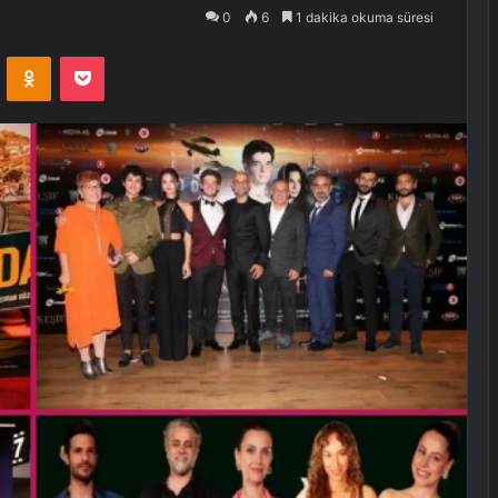
0
6
1 dakika okuma süresi
VKontakte
Odnoklassniki
Pocket