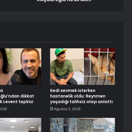
ra
Kedi sevmek isterken
ğlu’ndan dikkat
hastanelik oldu: Reynmen
k Levent tepkisi
yaşadığı talihsiz olayı anlattı
2026
Ağustos 5, 2026