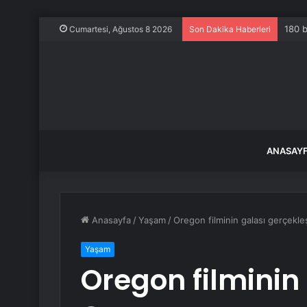
180 b
Cumartesi, Ağustos 8 2026
Son Dakika Haberleri
ANASAY
Anasayfa
/
Yaşam
/
Oregon filminin galası gerçekleş
Yaşam
Oregon filminin 