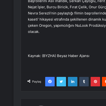
Başrollerini Aslı İnandık, Serkan Çayoğlu, Feri
Nejat İşler, Burcu Biricik, Fırat Çelik, Onur Gü
Nevra Serezli’nin paylaştığı filmin başrollerin
kaseti’ hikayesi etrafında şekillenen dinamik ku
çeken Oregon, yapımcılığını NuLook Prodüksiyo
olacak.
Kaynak: (BYZHA) Beyaz Haber Ajansı
Facebook
Twitter
LinkedIn
Tumblr
Pint
Paylaş