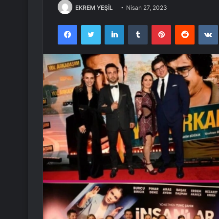
EKREM YEŞİL
Nisan 27, 2023
Facebook
Twitter
LinkedIn
Tumblr
Pinterest
Reddit