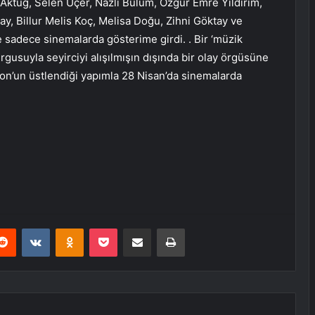
t Aktuğ, Selen Uçer, Nazlı Bulum, Özgür Emre Yıldırım,
rçay, Billur Melis Koç, Melisa Doğu, Zihni Göktay ve
de sadece sinemalarda gösterime girdi. . Bir ‘müzik
rgusuyla seyirciyi alışılmışın dışında bir olay örgüsüne
n’un üstlendiği yapımla 28 Nisan’da sinemalarda
erest
Reddit
VKontakte
Odnoklassniki
Pocket
E-Posta ile paylaş
Yazdır