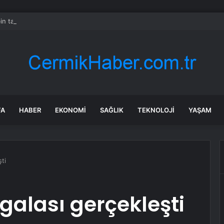
in tane arıyı tek bir amaç doğaya saldılar
FA
HABER
EKONOMI
SAĞLIK
TEKNOLOJI
YAŞAM
ti
galası gerçekleşti