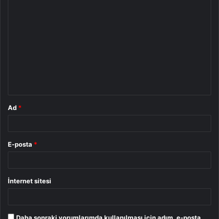
Y
o
r
u
m
*
Ad
*
E-posta
*
İnternet sitesi
Daha sonraki yorumlarımda kullanılması için adım, e-posta