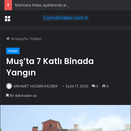
Marmara Adası açıklarında arızalanan tekne kurtarıldı
Menü
Anasayfa
/
Haber
Haber
Muş’ta 7 Katlı Binada
Yangın
MEHMET HAZBİN KAZBEK
Eylül 17, 2025
0
0
Bir dakikadan az