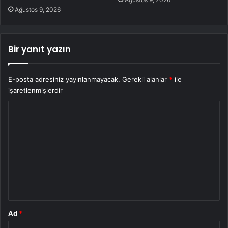
Ağustos 9, 2026
Bir yanıt yazın
E-posta adresiniz yayınlanmayacak.
Gerekli alanlar
*
ile
işaretlenmişlerdir
Y
o
r
u
m
*
Ad
*