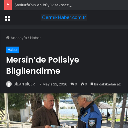
Şanlıurfa’nın en büyük rekreasyon projelerinden biri hayata geçiyor
Menü
Anasayfa
/
Haber
Haber
Mersin’de Polisiye
Bilgilendirme
DİLAN BİÇER
Mayıs 22, 2026
0
0
Bir dakikadan az