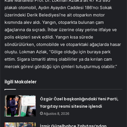
Kale Mahallesi Prof. Dr. Lokman Azlak’a ait 47 KS 895
plakalı otomobil, Aydın Ayaydın Caddesi 186’ncı Sokak
üzerindeki Derik Belediyesi’ne ait otoparkın motor
kısmında alev aldı. Yangın, otoparkta bulunan çam
ağaçlarına da sıçradı. İhbar üzerine olay yerine itfaiye ve
polis ekipleri sevk edildi. Yangın kısa sürede
söndürülürken, otomobilde ve otoparktaki ağaçlarda hasar
oluştu. Lokman Azlak, “Gölge olduğu için buraya park
ettim. Sigara izmariti atmış olabilirler ya da kırılan cam
mercek görevi gördüğü için çimleri tutuşturmuş olabilir.”
İlgili Makaleler
Özgür Özel başkanlığındaki Yeni Parti,
Yargıtay resmi sitesine işlendi
Ağustos 8, 2026
İzmir Güzelbahçe Zabıtası’ndan