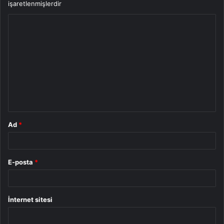
işaretlenmişlerdir
Y
o
r
u
m
*
Ad
*
E-posta
*
İnternet sitesi