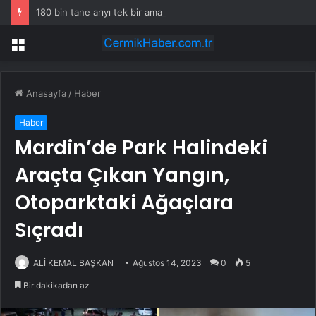
180 bin tane arıyı tek bir amaç doğaya saldılar
Menü
Anasayfa
/
Haber
Haber
Mardin’de Park Halindeki
Araçta Çıkan Yangın,
Otoparktaki Ağaçlara
Sıçradı
ALİ KEMAL BAŞKAN
Ağustos 14, 2023
0
5
Bir dakikadan az