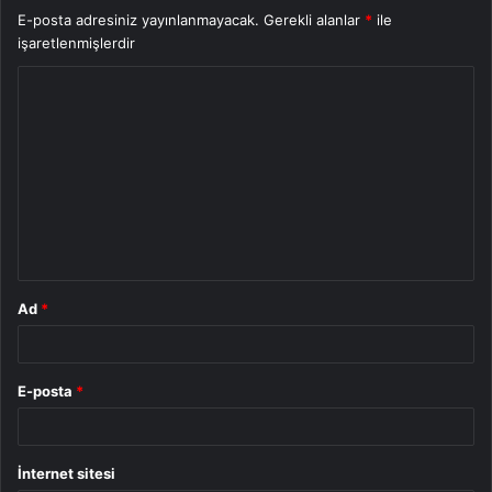
E-posta adresiniz yayınlanmayacak.
Gerekli alanlar
*
ile
işaretlenmişlerdir
Y
o
r
u
m
*
Ad
*
E-posta
*
İnternet sitesi