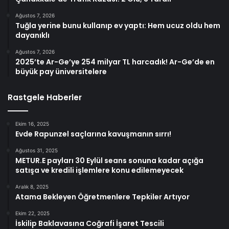
Ağustos 7, 2026
Tuğla yerine bunu kullanıp ev yaptı: Hem ucuz oldu hem
dayanıklı
Ağustos 7, 2026
2025’te Ar-Ge’ye 254 milyar TL harcadık! Ar-Ge’de en
büyük pay üniversitelere
Rastgele Haberler
Ekim 16, 2025
Evde Rapunzel saçlarına kavuşmanın sırrı!
Ağustos 31, 2025
METUR.E payları 30 Eylül seans sonuna kadar açığa
satışa ve kredili işlemlere konu edilemeyecek
Aralık 8, 2025
Atama Bekleyen Öğretmenlere Tepkiler Artıyor
Ekim 22, 2025
İskilip Baklavasına Coğrafi İşaret Tescili