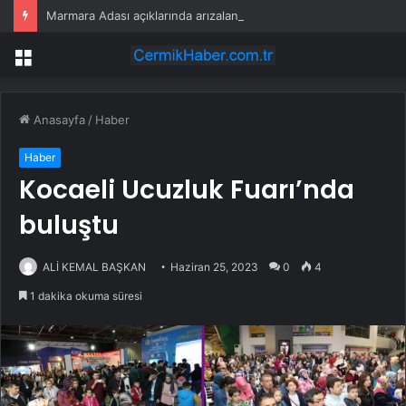
Marmara Adası açıklarında arızalanan tekne kurtarıldı
Menü
Anasayfa
/
Haber
Haber
Kocaeli Ucuzluk Fuarı’nda
buluştu
ALİ KEMAL BAŞKAN
Haziran 25, 2023
0
4
1 dakika okuma süresi