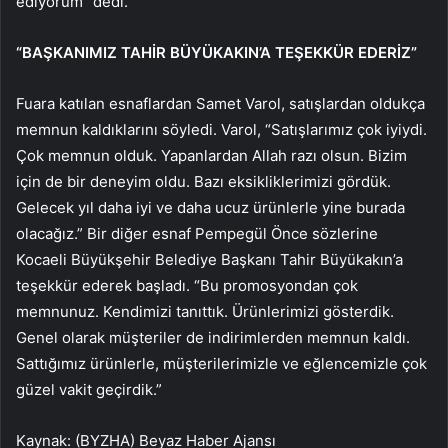
ediyorum” dedi.
“BAŞKANIMIZ TAHİR BÜYÜKAKIN’A TEŞEKKÜR EDERİZ”
Fuara katılan esnaflardan Samet Varol, satışlardan oldukça
memnun kaldıklarını söyledi. Varol, “Satışlarımız çok iyiydi.
Çok memnun olduk. Yapanlardan Allah razı olsun. Bizim
için de bir deneyim oldu. Bazı eksikliklerimizi gördük.
Gelecek yıl daha iyi ve daha ucuz ürünlerle yine burada
olacağız.” Bir diğer esnaf Pempegül Önce sözlerine
Kocaeli Büyükşehir Belediye Başkanı Tahir Büyükakın’a
teşekkür ederek başladı. “Bu promosyondan çok
memnunuz. Kendimizi tanıttık. Ürünlerimizi gösterdik.
Genel olarak müşteriler de indirimlerden memnun kaldı.
Sattığımız ürünlerle, müşterilerimizle ve eğlencemizle çok
güzel vakit geçirdik.”
Kaynak: (BYZHA) Beyaz Haber Ajansı