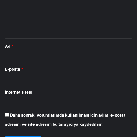
r
u
m
*
Ad
*
E-posta
*
İnternet sitesi
Daha sonraki yorumlarımda kullanılması için adım, e-posta
adresim ve site adresim bu tarayıcıya kaydedilsin.