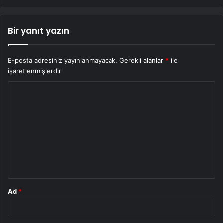
Bir yanıt yazın
E-posta adresiniz yayınlanmayacak.
Gerekli alanlar
*
ile
işaretlenmişlerdir
Y
o
r
u
m
*
Ad
*