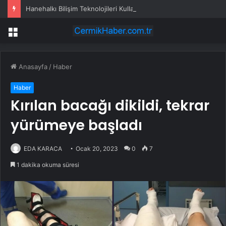
Hanehalkı Bilişim Teknolojileri Kullanım Araştırması, 2026
Menü
Anasayfa
/
Haber
Haber
Kırılan bacağı dikildi, tekrar
yürümeye başladı
EDA KARACA
Ocak 20, 2023
0
7
1 dakika okuma süresi