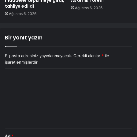
maddeler tepkimeye girdi,
Askerlik Töreni
tahliye edildi
Ağustos 6, 2026
Ağustos 6, 2026
Bir yanıt yazın
E-posta adresiniz yayınlanmayacak.
Gerekli alanlar
*
ile
işaretlenmişlerdir
Y
o
r
u
m
*
Ad
*