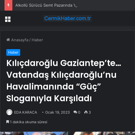
Alkollü Sürücü Semt Pazarında Yakalandı
Menü
Anasayfa
/
Haber
Haber
Kılıçdaroğlu Gaziantep’te…
Vatandaş Kılıçdaroğlu’nu
Havalimanında “Güç”
Sloganıyla Karşıladı
EDA KARACA
Ocak 19, 2023
0
3
1 dakika okuma süresi