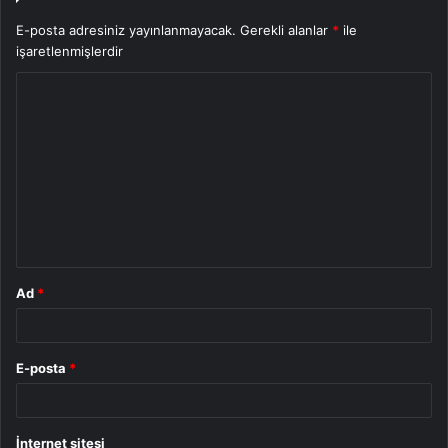
E-posta adresiniz yayınlanmayacak.
Gerekli alanlar
*
ile
işaretlenmişlerdir
Y
o
r
u
m
*
Ad
*
E-posta
*
İnternet sitesi