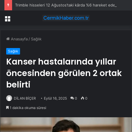
Trimble hisseleri 12 Ağustos’taki kârda %6 hareket edebilir
Menü
Anasayfa
/
Sağlık
Sağlık
Kanser hastalarında yıllar
öncesinden görülen 2 ortak
belirti
DİLAN BİÇER
Eylül 16, 2025
0
0
1 dakika okuma süresi