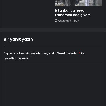
İstanbul’da hava
tamamen değişiyor!
Ağustos 6, 2026
Bir yanıt yazın
E-posta adresiniz yayınlanmayacak.
Gerekli alanlar
*
ile
işaretlenmişlerdir
Y
o
r
u
m
*