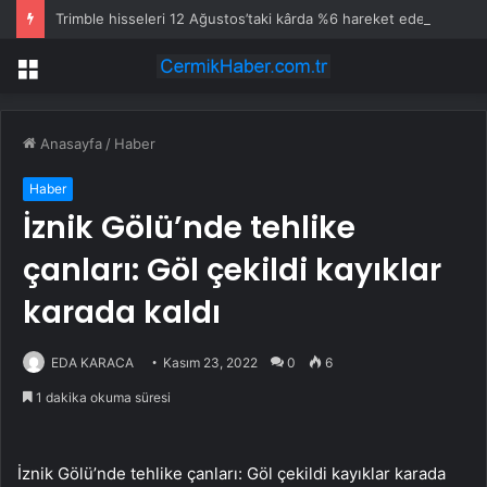
Trimble hisseleri 12 Ağustos’taki kârda %6 hareket edebilir
Menü
Anasayfa
/
Haber
Haber
İznik Gölü’nde tehlike
çanları: Göl çekildi kayıklar
karada kaldı
EDA KARACA
Kasım 23, 2022
0
6
1 dakika okuma süresi
İznik Gölü’nde tehlike çanları: Göl çekildi kayıklar karada