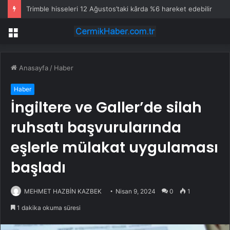
Trimble hisseleri 12 Ağustos’taki kârda %6 hareket edebilir
Menü
Anasayfa
/
Haber
Haber
İngiltere ve Galler’de silah
ruhsatı başvurularında
eşlerle mülakat uygulaması
başladı
MEHMET HAZBİN KAZBEK
Nisan 9, 2024
0
1
1 dakika okuma süresi