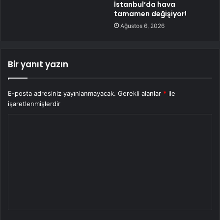
İstanbul’da hava
tamamen değişiyor!
Ağustos 6, 2026
Bir yanıt yazın
E-posta adresiniz yayınlanmayacak.
Gerekli alanlar
*
ile
işaretlenmişlerdir
Y
o
r
u
m
*