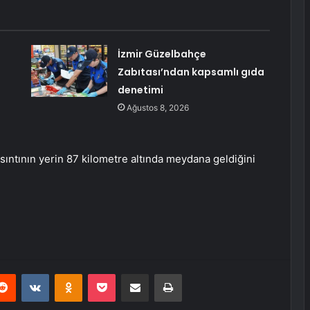
İzmir Güzelbahçe
Zabıtası’ndan kapsamlı gıda
denetimi
Ağustos 8, 2026
ıntının yerin 87 kilometre altında meydana geldiğini
erest
Reddit
VKontakte
Odnoklassniki
Pocket
E-Posta ile paylaş
Yazdır