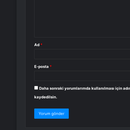
r
u
m
*
Ad
*
E-posta
*
Daha sonraki yorumlarımda kullanılması için adı
kaydedilsin.