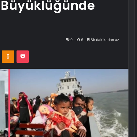
6 Büyüklüğünde
0
6
Bir dakikadan az
VKontakte
Odnoklassniki
Pocket