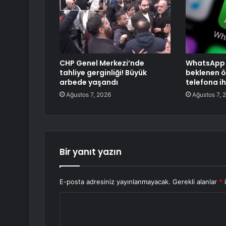
CHP Genel Merkezi’nde
WhatsApp W
tahliye gerginliği! Büyük
beklenen öz
arbede yaşandı
telefona i
Ağustos 7, 2026
Ağustos 7, 
Bir yanıt yazın
E-posta adresiniz yayınlanmayacak.
Gerekli alanlar
*
i
Y
o