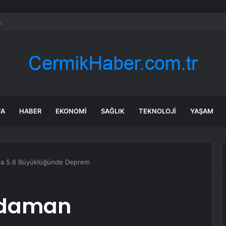
in tane arıyı tek bir amaç doğaya saldılar
FA
HABER
EKONOMI
SAĞLIK
TEKNOLOJI
YAŞAM
nda 5.6 Büyüklüğünde Deprem
ndaman