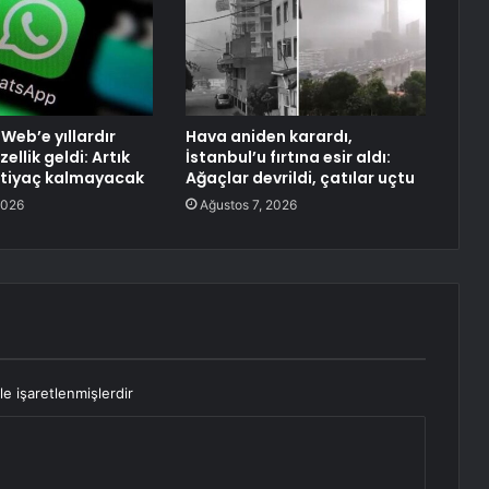
eb’e yıllardır
Hava aniden karardı,
ellik geldi: Artık
İstanbul’u fırtına esir aldı:
htiyaç kalmayacak
Ağaçlar devrildi, çatılar uçtu
2026
Ağustos 7, 2026
le işaretlenmişlerdir