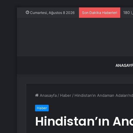
180 b
Cumartesi, Ağustos 8 2026
Son Dakika Haberleri
ANASAY
Anasayfa
/
Haber
/
Hindistan’ın Andaman Adaları’
Haber
Hindistan’ın A