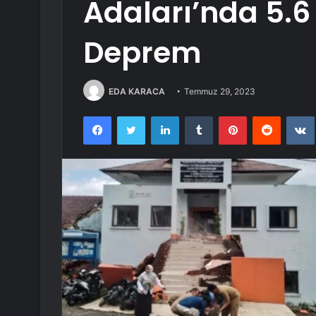
Adaları’nda 5.
Deprem
EDA KARACA
Temmuz 29, 2023
Facebook
Twitter
LinkedIn
Tumblr
Pinterest
Reddit