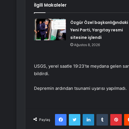
İlgili Makaleler
Özgür Özel başkanlığındaki
Yeni Parti, Yargıtay resmi
sitesine işlendi
Ağustos 8, 2026
USGS, yerel saatle 19:23’te meydana gelen sars
bildirdi.
Depremin ardından tsunami uyarısı yapılmadı.
Facebook
Twitter
LinkedIn
Tumblr
Pint
Paylaş