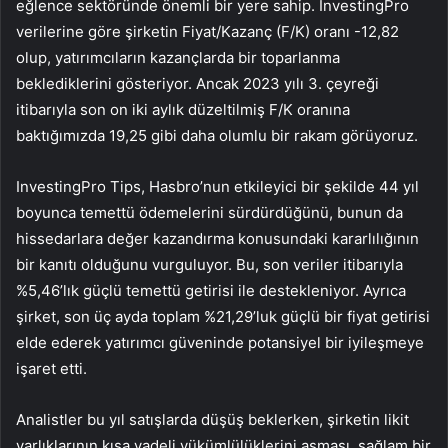
eğlence sektöründe önemli bir yere sahip. InvestingPro
verilerine göre şirketin Fiyat/Kazanç (F/K) oranı -12,82
olup, yatırımcıların kazançlarda bir toparlanma
beklediklerini gösteriyor. Ancak 2023 yılı 3. çeyreği
itibarıyla son on iki aylık düzeltilmiş F/K oranına
baktığımızda 19,25 gibi daha olumlu bir rakam görüyoruz.
InvestingPro Tips, Hasbro’nun etkileyici bir şekilde 44 yıl
boyunca temettü ödemelerini sürdürdüğünü, bunun da
hissedarlara değer kazandırma konusundaki kararlılığının
bir kanıtı olduğunu vurguluyor. Bu, son veriler itibarıyla
%5,46’lık güçlü temettü getirisi ile destekleniyor. Ayrıca
şirket, son üç ayda toplam %21,29’luk güçlü bir fiyat getirisi
elde ederek yatırımcı güveninde potansiyel bir iyileşmeye
işaret etti.
Analistler bu yıl satışlarda düşüş beklerken, şirketin likit
varlıklarının kısa vadeli yükümlülüklerini aşması, sağlam bir