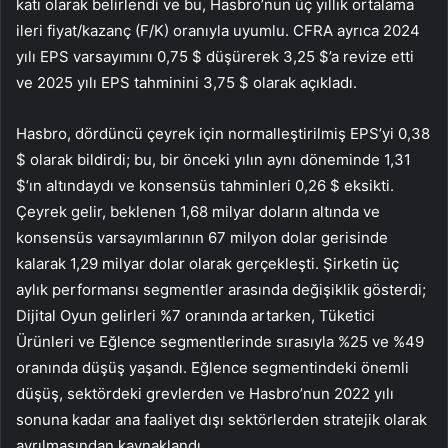
katı olarak belirlendi ve bu, Hasbro’nun üç yıllık ortalama
ileri fiyat/kazanç (F/K) oranıyla uyumlu. CFRA ayrıca 2024
yılı EPS varsayımını 0,75 $ düşürerek 3,25 $’a revize etti
ve 2025 yılı EPS tahminini 3,75 $ olarak açıkladı.
Hasbro, dördüncü çeyrek için normalleştirilmiş EPS’yi 0,38
$ olarak bildirdi; bu, bir önceki yılın aynı döneminde 1,31
$’ın altındaydı ve konsensüs tahminleri 0,26 $ eksikti.
Çeyrek gelir, beklenen 1,68 milyar doların altında ve
konsensüs varsayımlarının 67 milyon dolar gerisinde
kalarak 1,29 milyar dolar olarak gerçekleşti. Şirketin üç
aylık performansı segmentler arasında değişiklik gösterdi;
Dijital Oyun gelirleri %7 oranında artarken, Tüketici
Ürünleri ve Eğlence segmentlerinde sırasıyla %25 ve %49
oranında düşüş yaşandı. Eğlence segmentindeki önemli
düşüş, sektördeki grevlerden ve Hasbro’nun 2022 yılı
sonuna kadar ana faaliyet dışı sektörlerden stratejik olarak
ayrılmasından kaynaklandı.