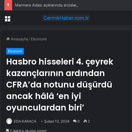
Marmara Adası açıklarında arızalanan tekne kurtarıldı
Menü
Anasayfa
/
Ekonomi
Ekonomi
Hasbro hisseleri 4. çeyrek
kazançlarının ardından
CFRA’da notunu düşürdü
ancak hâlâ ‘en iyi
oyunculardan biri’
EDA KARACA
Şubat 13, 2024
0
2
2 dakika okuma süresi