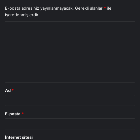
E-posta adresiniz yayınlanmayacak.
Gerekli alanlar
*
ile
işaretlenmişlerdir
Y
o
r
u
m
*
Ad
*
E-posta
*
İnternet sitesi