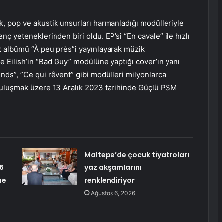
k, pop ve akustik unsurları harmanladığı modülleriyle
 yeteneklerinden biri oldu. EP’si “En cavale” ile hızlı
ilk albümü “À peu près”i yayınlayarak müzik
ie Eilish’in “Bad Guy” modülüne yaptığı cover’ın yanı
attends”, ”Ce qui rêvent” gibi modülleri milyonlarca
a buluşmak üzere 13 Aralık 2023 tarihinde Güçlü PSM
Maltepe’de çocuk tiyatroları
26
yaz akşamlarını
ne
renklendiriyor
Ağustos 6, 2026