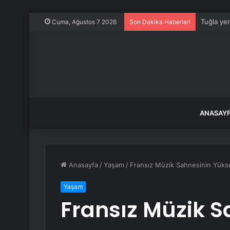
Tuğla ye
Cuma, Ağustos 7 2026
Son Dakika Haberleri
ANASAY
Anasayfa
/
Yaşam
/
Fransız Müzik Sahnesinin Yükse
Yaşam
Fransız Müzik S