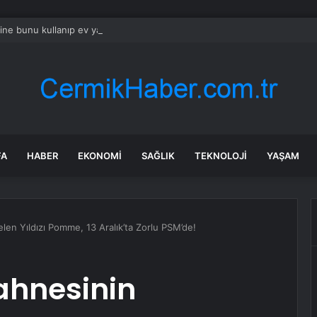
rine bunu kullanıp ev yaptı: Hem ucuz oldu hem dayanıklı
FA
HABER
EKONOMI
SAĞLIK
TEKNOLOJI
YAŞAM
len Yıldızı Pomme, 13 Aralık’ta Zorlu PSM’de!
ahnesinin