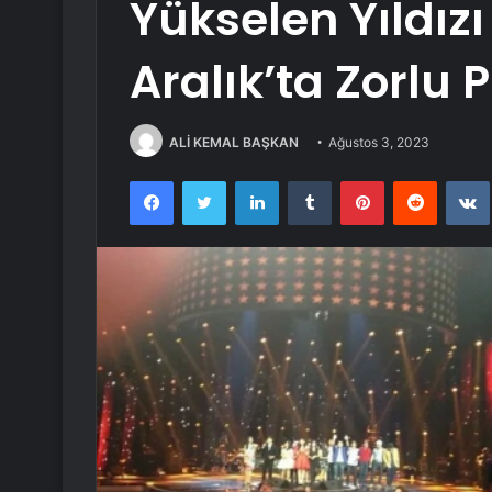
Yükselen Yıldız
Aralık’ta Zorlu 
ALİ KEMAL BAŞKAN
Ağustos 3, 2023
Facebook
Twitter
LinkedIn
Tumblr
Pinterest
Reddit