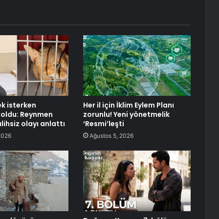
k isterken
Her il için İklim Eylem Planı
 oldu: Reynmen
zorunlu! Yeni yönetmelik
lihsiz olayı anlattı
‘Resmi’leşti
2026
Ağustos 5, 2026