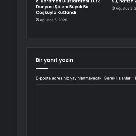
8. Karaman Uluslararası Türk
Su, hafıza
Dünyası Şöleni Büyük Bir
Ağustos 5, 
Coşkuyla Kutlandı
Ağustos 5, 2026
Bir yanıt yazın
E-posta adresiniz yayınlanmayacak.
Gerekli alanlar
*
i
Y
o
r
u
m
*