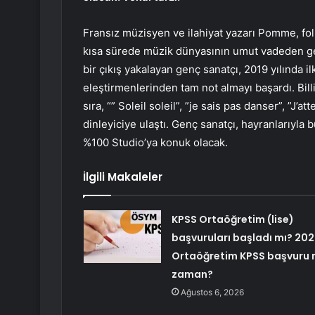
Fransız müzisyen ve ilahiyat yazarı Pomme, fol
kısa sürede müzik dünyasının umut vadeden genç
bir çıkış yakalayan genç sanatçı, 2019 yılında 
eleştirmenlerinden tam not almayı başardı. Bill
sıra, “” Soleil soleil”, ”je sais pas danser”, ”J’
dinleyiciye ulaştı. Genç sanatçı, hayranlarıyl
%100 Studio’ya konuk olacak.
İlgili Makaleler
KPSS Ortaöğretim (lise)
başvuruları başladı mı? 20
Ortaöğretim KPSS başvuru 
zaman?
Ağustos 6, 2026