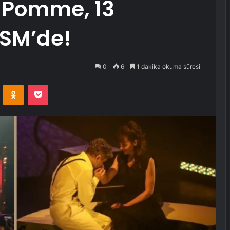
ı Pomme, 13
PSM’de!
0
6
1 dakika okuma süresi
VKontakte
Odnoklassniki
Pocket