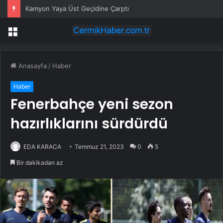
Kamyon Yaya Üst Geçidine Çarptı
Menü
Anasayfa
/
Haber
Haber
Fenerbahçe yeni sezon
hazırlıklarını sürdürdü
EDA KARACA
Temmuz 21, 2023
0
5
Bir dakikadan az