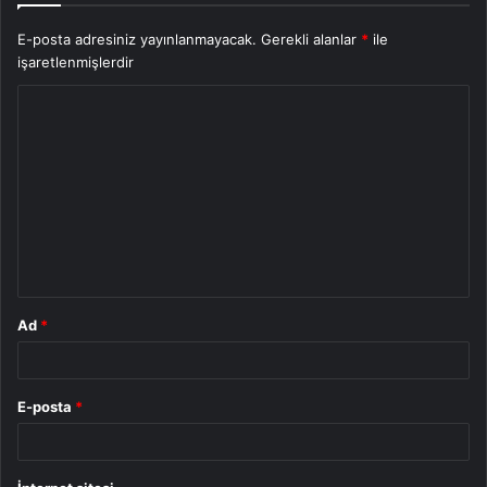
E-posta adresiniz yayınlanmayacak.
Gerekli alanlar
*
ile
işaretlenmişlerdir
Y
o
r
u
m
*
Ad
*
E-posta
*