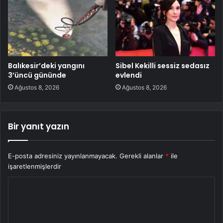
Balıkesir’deki yangını
Sibel Kekilli sessiz sedasız
3’üncü gününde
evlendi
Ağustos 8, 2026
Ağustos 8, 2026
Bir yanıt yazın
E-posta adresiniz yayınlanmayacak.
Gerekli alanlar
*
ile
işaretlenmişlerdir
Y
o
r