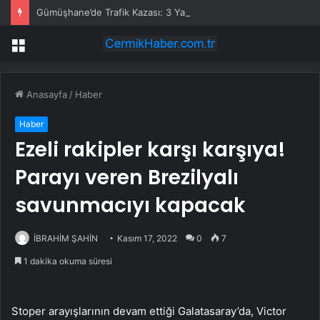
Gümüşhane’de Trafik Kazası: 3 Yaralı
Menü
Anasayfa
/
Haber
Haber
Ezeli rakipler karşı karşıya!
Parayı veren Brezilyalı
savunmacıyı kapacak
İBRAHİM ŞAHİN
Kasım 17, 2022
0
7
1 dakika okuma süresi
Stoper arayışlarının devam ettiği Galatasaray’da, Victor