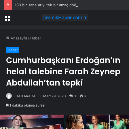
180 bin tane arıyı tek bir amaç doğaya saldılar
Menü
Anasayfa
/
Haber
Haber
Cumhurbaşkanı Erdoğan’ın
helal talebine Farah Zeynep
Abdullah’tan tepki
EDA KARACA
Mart 29, 2023
0
6
1 dakika okuma süresi