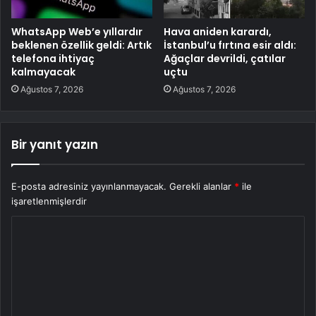
WhatsApp Web’e yıllardır
Hava aniden karardı,
beklenen özellik geldi: Artık
İstanbul’u fırtına esir aldı:
telefona ihtiyaç
Ağaçlar devrildi, çatılar
kalmayacak
uçtu
Ağustos 7, 2026
Ağustos 7, 2026
Bir yanıt yazın
E-posta adresiniz yayınlanmayacak.
Gerekli alanlar
*
ile
işaretlenmişlerdir
Y
o
r
u
m