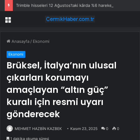
Trimble hisseleri 12 Ağustos’taki kârda %6 hareket edebilir
Menü
Anasayfa
/
Ekonomi
Ekonomi
Brüksel, İtalya’nın ulusal
çıkarları korumayı
amaçlayan “altın güç”
kuralı için resmi uyarı
gönderecek
MEHMET HAZBİN KAZBEK
Kasım 23, 2025
0
0
1 dakika okuma süresi