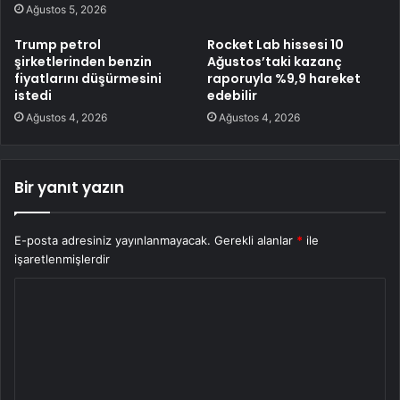
Ağustos 5, 2026
Trump petrol
Rocket Lab hissesi 10
şirketlerinden benzin
Ağustos’taki kazanç
fiyatlarını düşürmesini
raporuyla %9,9 hareket
istedi
edebilir
Ağustos 4, 2026
Ağustos 4, 2026
Bir yanıt yazın
E-posta adresiniz yayınlanmayacak.
Gerekli alanlar
*
ile
işaretlenmişlerdir
Y
o
r
u
m