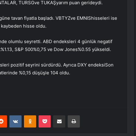
NTALAR
,
TURSG
ve
TUKAŞ
yarım puan gerideydi.
güne tavan fiyatla başladı.
VBTYZ
ve
EMNIS
hisseleri ise
r kaybeden hisse oldu.
nde olumlu seyretti. ABD endeksleri 4 günlük negatif
k
%1.13,
S&P 500
%0,75 ve
Dow Jones
%0.55 yükseldi.
eri pozitif seyrini sürdürdü. Ayrıca
DXY endeksi
Son
tlerinde %0,15 düşüşle 104 oldu.
erest
Reddit
VKontakte
Odnoklassniki
Pocket
E-Posta ile paylaş
Yazdır