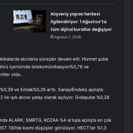
Alışveriş yapan herkesi
ilgilendiriyor: 1 Ağustos’ta
tüm dijital kurallar değişiyor
Ağustos 7, 2026
kikalarda alıcılarla süreçler devam etti.
Hizmet
şube
ktörü içerisinde
telekomünikasyon
%0,76 ve
ntler oldu.
 %0,36 ve
Emlak
%0,26 arttı.
Sanayi
Endeks açılışta
2 ile ışık alıcısı yatay olarak açılıyor.
Gıda
şube %0,28
ında
ALARK
,
SMRTG
,
KOZAA
%4 artışla açılışta en çok
BIST 100’de kısmi düşüşler görülüyor.
HECT’ler
%1,3