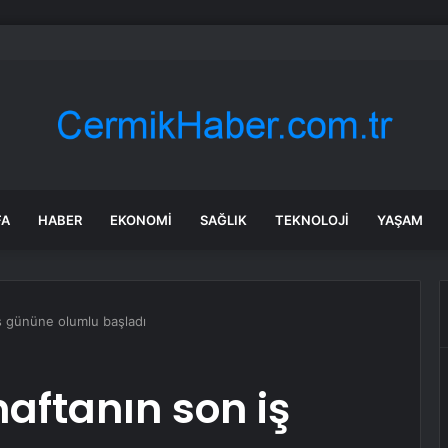
dası açıklarında arızalanan tekne kurtarıldı
FA
HABER
EKONOMI
SAĞLIK
TEKNOLOJI
YAŞAM
iş gününe olumlu başladı
haftanın son iş