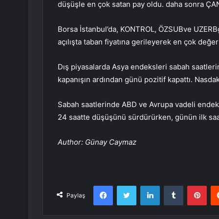
düşüşle en çok satan pay oldu. daha sonra
ÇA
Borsa İstanbul’da,
KONTROL
,
ÖZSUB
ve
UZERB
açılışta taban fiyatına gerileyerek en çok değe
Dış piyasalarda Asya endeksleri sabah saatleri
kapanışın ardından günü pozitif kapattı.
Nasda
Sabah saatlerinde ABD ve Avrupa vadeli endeksl
24 saatte düşüşünü sürdürürken, günün ilk saa
Author: Günay Caymaz
Facebook
Twitter
LinkedIn
Tumblr
Pint
Paylaş