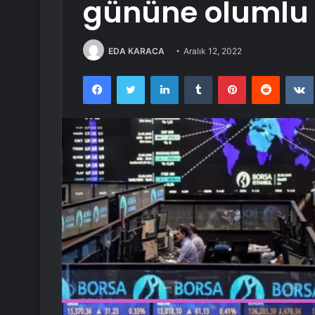
gününe olumlu 
EDA KARACA
Aralık 12, 2022
Facebook
Twitter
LinkedIn
Tumblr
Pinterest
Reddit