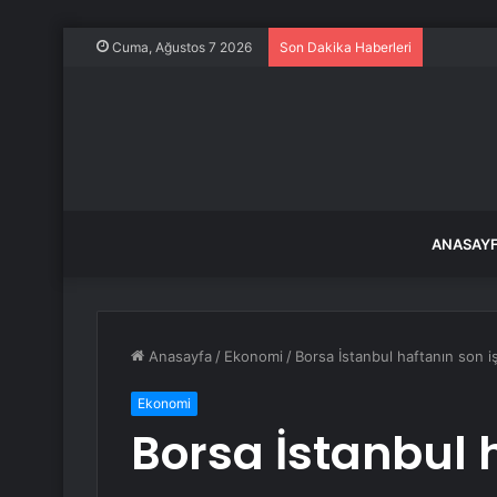
Marmara A
Cuma, Ağustos 7 2026
Son Dakika Haberleri
ANASAY
Anasayfa
/
Ekonomi
/
Borsa İstanbul haftanın son 
Ekonomi
Borsa İstanbul 