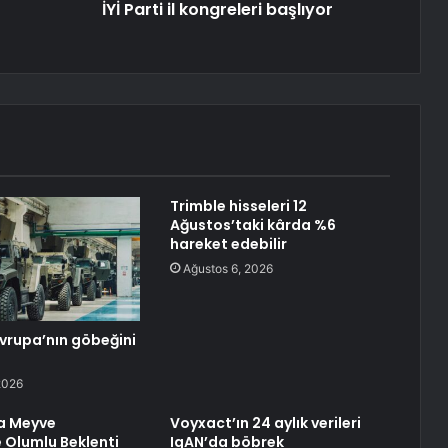
İYİ Parti il ​​kongreleri başlıyor
Trimble hisseleri 12
Ağustos’taki kârda %6
hareket edebilir
Ağustos 6, 2026
Avrupa’nın göbeğini
2026
a Meyve
Voyxact’ın 24 aylık verileri
 Olumlu Beklenti
IgAN’da böbrek