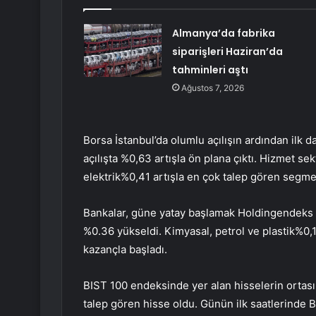
Almanya’da fabrika
siparişleri Haziran’da
tahminleri aştı
Ağustos 7, 2026
Borsa İstanbul’da olumlu açılışın ardından ilk da
açılışta %0,63 artışla ön plana çıktı. Hizmet se
elektrik
%0,41 artışla en çok talep gören segme
Bankalar
, güne yatay başlamak
Holding
endeks
%0.36 yükseldi.
Kimyasal, petrol ve plastik
%0,1
kazançla başladı.
BIST 100 endeksinde yer alan hisselerin ortas
talep gören hisse oldu. Günün ilk saatlerinde 