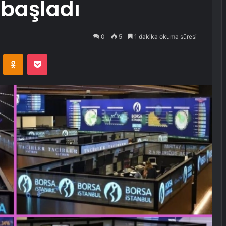
başladı
0
5
1 dakika okuma süresi
VKontakte
Odnoklassniki
Pocket