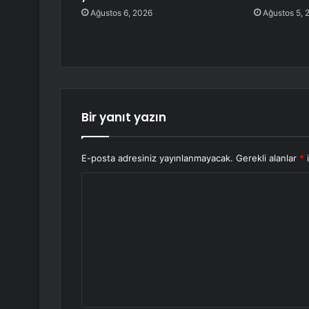
Ağustos 6, 2026
Ağustos 5, 
Bir yanıt yazın
E-posta adresiniz yayınlanmayacak.
Gerekli alanlar
*
i
Y
o
r
u
m
*