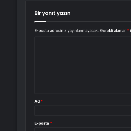
Bir yanıt yazın
E-posta adresiniz yayınlanmayacak.
Gerekli alanlar
*
i
Y
o
r
u
m
*
Ad
*
E-posta
*