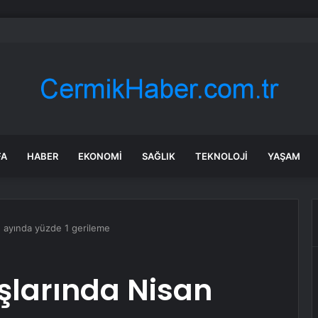
dası açıklarında arızalanan tekne kurtarıldı
FA
HABER
EKONOMI
SAĞLIK
TEKNOLOJI
YAŞAM
n ayında yüzde 1 gerileme
şlarında Nisan