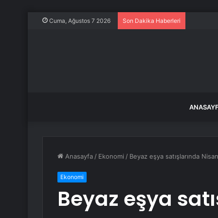
Marmara A
Cuma, Ağustos 7 2026
Son Dakika Haberleri
ANASAY
Anasayfa
/
Ekonomi
/
Beyaz eşya satışlarında Nisa
Ekonomi
Beyaz eşya satı