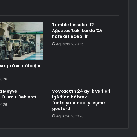
Trimble hisseleri 12
Ağustos’taki kârda %6
hareket edebilir
Ağustos 6, 2026
Avrupa’nın göbeğini
2026
a Meyve
Voyxact’ın 24 aylık verileri
 Olumlu Beklenti
IgAN’da böbrek
fonksiyonunda iyileşme
2026
gösterdi
Ağustos 5, 2026