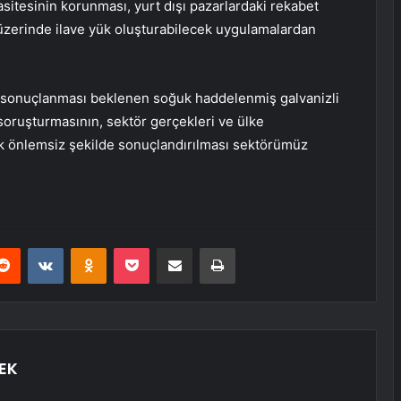
asitesinin korunması, yurt dışı pazarlardaki rekabet
 üzerinde ilave yük oluşturabilecek uygulamalardan
 sonuçlanması beklenen soğuk haddelenmiş galvanizli
soruşturmasının, sektör gerçekleri ve ülke
ak önlemsiz şekilde sonuçlandırılması sektörümüz
erest
Reddit
VKontakte
Odnoklassniki
Pocket
E-Posta ile paylaş
Yazdır
EK