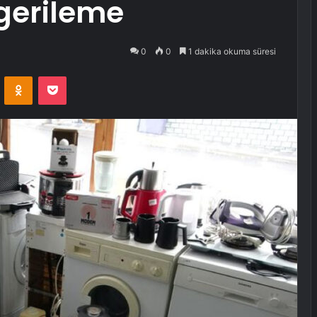
gerileme
0
0
1 dakika okuma süresi
VKontakte
Odnoklassniki
Pocket