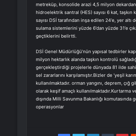
metreküp, konsolide arazi 4,5 milyon dekardan 6
hidroelektrik santral (HES) sayısı 6 kat, taşkın ko
sayısı DSİ tarafından inşa edilen 24’e, yer altı
sulama sistemlerini yüzde 6’dan yüzde 31’e çık
geçtiklerini belirtti.
DSİ Genel Müdürlüğü’nün yapısal tedbirler kaps
milyon hektarlık alanda taşkın kontrolü sağladığ
gerçekleştirdiği projelerle dünyada 81 ilde sah
sel zararlarını karşılamıştır.Bizler de ‘yeşil ka
kullanılmaktadır. orman yangını, deprem, çığ g
olarak keşif amaçlı kullanılmaktadır.Kurtarma ve
dışında Milli Savunma Bakanlığı komutasında g
operasyonlar
Facebook
Twitter
LinkedIn
Tumblr
Pint