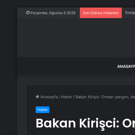
Trimb
Perşembe, Ağustos 6 2026
Son Dakika Haberleri
ANASAY
Anasayfa
/
Haber
/
Bakan Kirişci: Orman yangını, dep
Haber
Bakan Kirişci: 