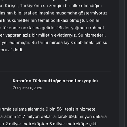
an Kirişci, Türkiye’nin su zengini bir ülke olmadığını
mlasının bile israf edilmesine müsamaha göstermiyoruz.
i hükümetlerinin temel politikası olmuştur. onları
n tükenme noktasına gelirler.”Bizler yağmuru rahmet
r yaptıran aziz bir milletin evlatlarıyız. Su hizmetleri,
yer edinmiştir. Bu tarihi mirasa layık olabilmek için su
yoruz.” dedi.
Katar’da Türk mutfağının tanıtımı yapıldı
Ağustos 6, 2026
atırımla sulama alanında 9 bin 561 tesisin hizmete
n arazinin 21,7 milyon dekar artarak 69,6 milyon dekara
tarı 2 milyar metreküpten 5 milyar metreküpe çıktı.