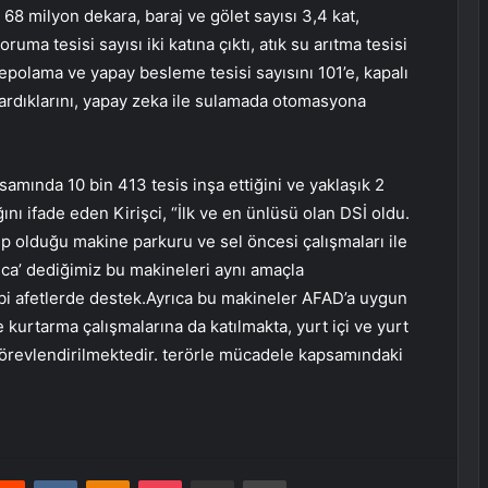
8 milyon dekara, baraj ve gölet sayısı 3,4 kat,
ruma tesisi sayısı iki katına çıktı, atık su arıtma tesisi
 depolama ve yapay besleme tesisi sayısını 101’e, kapalı
ardıklarını, yapay zeka ile sulamada otomasyona
amında 10 bin 413 tesis inşa ettiğini ve yaklaşık 2
ını ifade eden Kirişci, “İlk ve en ünlüsü olan DSİ oldu.
ip olduğu makine parkuru ve sel öncesi çalışmaları ile
rınca’ dediğimiz bu makineleri aynı amaçla
ibi afetlerde destek.Ayrıca bu makineler AFAD’a uygun
 kurtarma çalışmalarına da katılmakta, yurt içi ve yurt
örevlendirilmektedir. terörle mücadele kapsamındaki
erest
Reddit
VKontakte
Odnoklassniki
Pocket
E-Posta ile paylaş
Yazdır