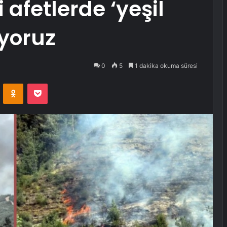
 afetlerde ‘yeşil
ıyoruz
0
5
1 dakika okuma süresi
VKontakte
Odnoklassniki
Pocket