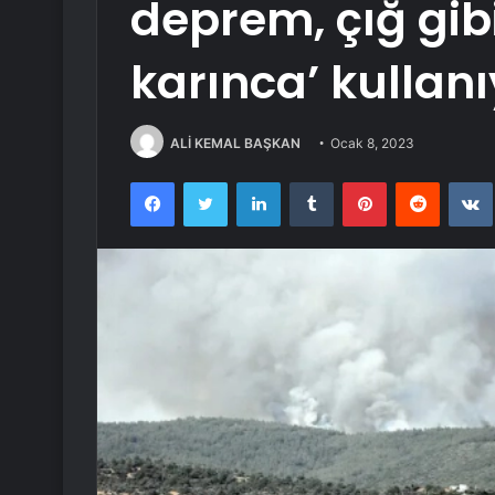
deprem, çığ gibi
karınca’ kullan
ALİ KEMAL BAŞKAN
Ocak 8, 2023
Facebook
Twitter
LinkedIn
Tumblr
Pinterest
Reddit