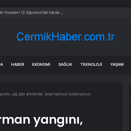
le hisseleri 12 Ağustos’taki kârda %6 hareket edebilir
FA
HABER
EKONOMI
SAĞLIK
TEKNOLOJI
YAŞAM
rem, çığ gibi afetlerde ‘yeşil karınca’ kullanıyoruz
Orman yangını,