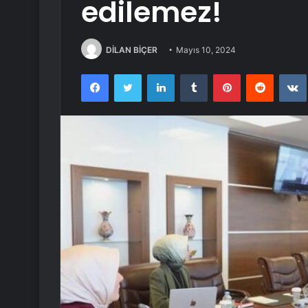
edilemez!
DİLAN BİÇER
Mayıs 10, 2024
Facebook
Twitter
LinkedIn
Tumblr
Pinterest
Reddit