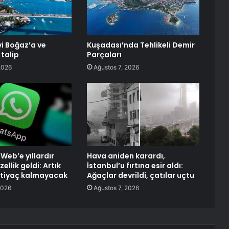
vi Boğaz’a ve
Kuşadası’nda Tehlikeli Demir
 talip
Parçaları
2026
Ağustos 7, 2026
eb’e yıllardır
Hava aniden karardı,
ellik geldi: Artık
İstanbul’u fırtına esir aldı:
htiyaç kalmayacak
Ağaçlar devrildi, çatılar uçtu
2026
Ağustos 7, 2026