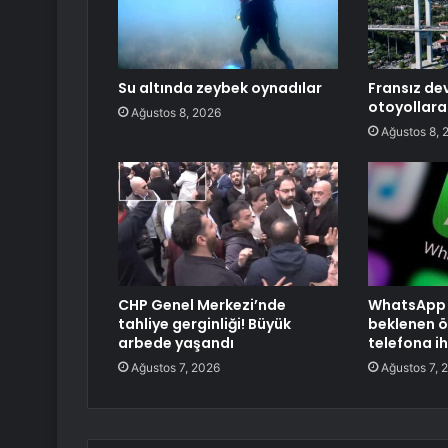
Su altında zeybek oynadılar
Fransız de
otoyollara
Ağustos 8, 2026
Ağustos 8, 
CHP Genel Merkezi’nde
WhatsApp W
tahliye gerginliği! Büyük
beklenen öz
arbede yaşandı
telefona i
Ağustos 7, 2026
Ağustos 7, 