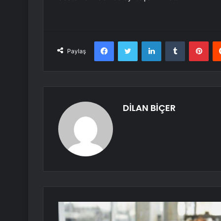
Facebook
Twitter
LinkedIn
Tumblr
Pint
Paylaş
DİLAN BİÇER