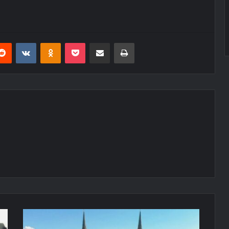
erest
Reddit
VKontakte
Odnoklassniki
Pocket
E-Posta ile paylaş
Yazdır