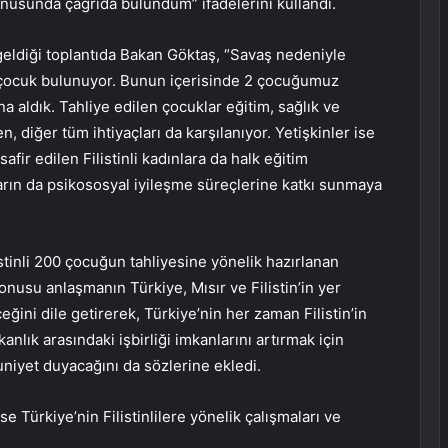
usunda çağrıda bulundum” ifadelerini kullandı.
 geldiği toplantıda Bakan Göktaş, “Savaş nedeniyle
07 çocuk bulunuyor. Bunun içerisinde 2 çocuğumuz
na aldık. Tahliye edilen çocuklar eğitim, sağlık ve
 diğer tüm ihtiyaçları da karşılanıyor. Yetişkinler ise
afir edilen Filistinli kadınlara da halk eğitim
ların da psikososyal iyileşme süreçlerine katkı sunmaya
istinli 200 çocuğun tahliyesine yönelik hazırlanan
nusu anlaşmanın Türkiye, Mısır ve Filistin’in yer
leceğini dile getirerek, Türkiye’nin her zaman Filistin’in
anlık arasındaki işbirliği imkanlarını artırmak için
uniyet duyacağını da sözlerine ekledi.
 Türkiye’nin Filistinlilere yönelik çalışmaları ve