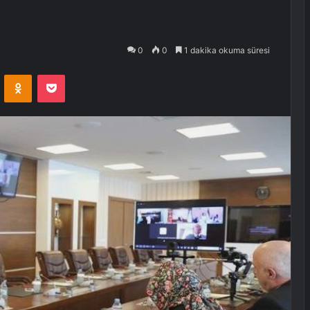
0
0
1 dakika okuma süresi
VKontakte
Odnoklassniki
Pocket