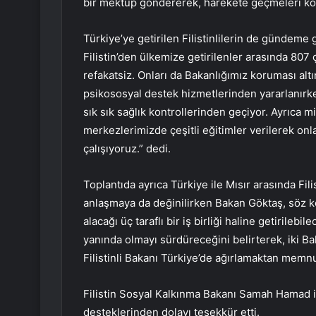
bir mektup göndererek, harekete geçmeleri kon
Türkiye’ye getirilen Filistinlilerin de gündeme
Filistin’den ülkemize getirilenler arasında 8
refakatsiz. Onları da Bakanlığımız koruması altı
psikososyal destek hizmetlerinden yararlanırken,
sık sık sağlık kontrollerinden geçiyor. Ayrıca mis
merkezlerimizde çeşitli eğitimler verilerek on
çalışıyoruz.” dedi.
Toplantıda ayrıca Türkiye ile Mısır arasında Fil
anlaşmaya da değinilirken Bakan Göktaş, söz ko
alacağı üç taraflı bir iş birliği haline getirilebi
yanında olmayı sürdüreceğini belirterek, iki Bak
Filistinli Bakanı Türkiye’de ağırlamaktan memn
Filistin Sosyal Kalkınma Bakanı Samah Hamad ise
desteklerinden dolayı teşekkür etti.