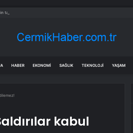
in tane arıyı tek bir amaç doğaya saldılar
FA
HABER
EKONOMI
SAĞLIK
TEKNOLOJI
YAŞAM
dilemez!
aldırılar kabul