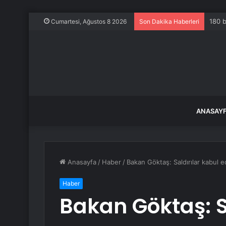
180 b
Cumartesi, Ağustos 8 2026
Son Dakika Haberleri
ANASAY
Anasayfa
/
Haber
/
Bakan Göktaş: Saldırılar kabul e
Haber
Bakan Göktaş: S