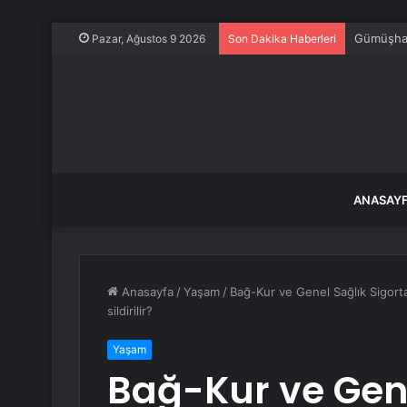
Gümüşhane
Pazar, Ağustos 9 2026
Son Dakika Haberleri
ANASAY
Anasayfa
/
Yaşam
/
Bağ-Kur ve Genel Sağlık Sigor
sildirilir?
Yaşam
Bağ-Kur ve Gene