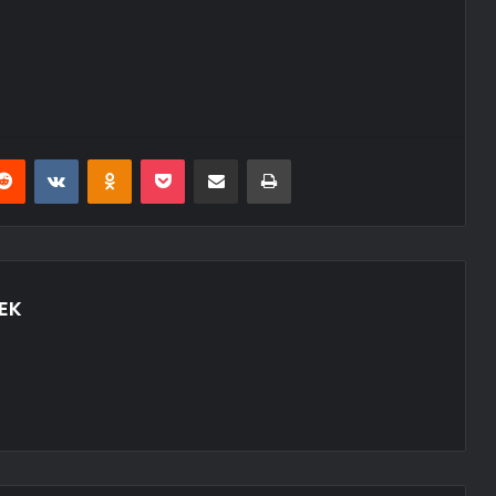
erest
Reddit
VKontakte
Odnoklassniki
Pocket
E-Posta ile paylaş
Yazdır
EK