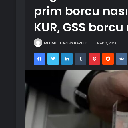
prim borcu nası
KUR, GSS borcu n
MEHMET HAZBİN KAZBEK
Ocak 3, 2026
Facebook
Twitter
LinkedIn
Tumblr
Pinterest
Reddit