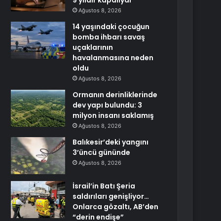
9 yıldır kapalıydı
Ağustos 8, 2026
14 yaşındaki çocuğun
bomba ihbarı savaş
uçaklarının
havalanmasına neden
oldu
Ağustos 8, 2026
Ormanın derinliklerinde
dev yapı bulundu: 3
milyon insanı saklamış
Ağustos 8, 2026
Balıkesir’deki yangını
3’üncü gününde
Ağustos 8, 2026
İsrail’in Batı Şeria
saldırıları genişliyor…
Onlarca gözaltı, AB’den
“derin endişe”