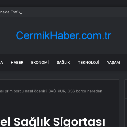
’de Trafik Kazası: 3 Yaralı
FA
HABER
EKONOMI
SAĞLIK
TEKNOLOJI
YAŞAM
tası prim borcu nasıl ödenir? BAĞ-KUR, GSS borcu nereden
l Sağlık Sigortası