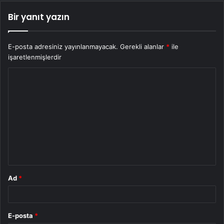
Bir yanıt yazın
E-posta adresiniz yayınlanmayacak.
Gerekli alanlar
*
ile
işaretlenmişlerdir
Y
o
r
u
m
*
Ad
*
E-posta
*