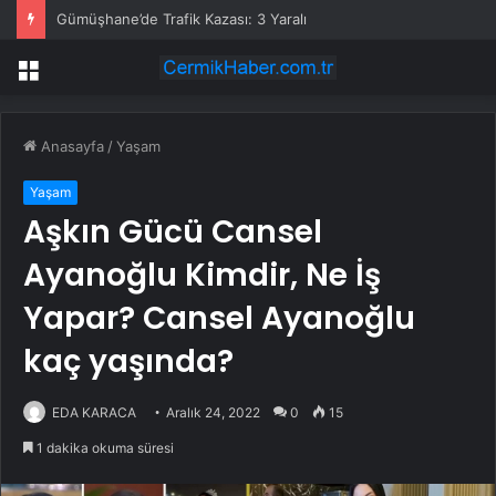
Gümüşhane’de Trafik Kazası: 3 Yaralı
Menü
Anasayfa
/
Yaşam
Yaşam
Aşkın Gücü Cansel
Ayanoğlu Kimdir, Ne İş
Yapar? Cansel Ayanoğlu
kaç yaşında?
EDA KARACA
Aralık 24, 2022
0
15
1 dakika okuma süresi