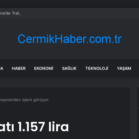
’de Trafik Kazası: 3 Yaralı
FA
HABER
EKONOMI
SAĞLIK
TEKNOLOJI
YAŞAM
 seviyesinden işlem görüyor.
tı 1.157 lira