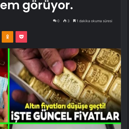
lem görüyor.
0
3
1 dakika okuma süresi
VKontakte
Odnoklassniki
Pocket