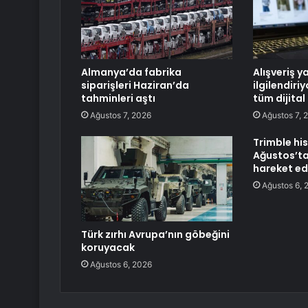
Almanya’da fabrika
Alışveriş y
siparişleri Haziran’da
ilgilendiri
tahminleri aştı
tüm dijital
Ağustos 7, 2026
Ağustos 7, 
Trimble his
Ağustos’ta
hareket ed
Ağustos 6, 
Türk zırhı Avrupa’nın göbeğini
koruyacak
Ağustos 6, 2026