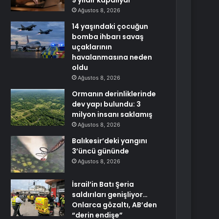
9 yıldır kapalıydı
Ağustos 8, 2026
14 yaşındaki çocuğun
bomba ihbarı savaş
uçaklarının
havalanmasına neden
oldu
Ağustos 8, 2026
Ormanın derinliklerinde
dev yapı bulundu: 3
milyon insanı saklamış
Ağustos 8, 2026
Balıkesir’deki yangını
3’üncü gününde
Ağustos 8, 2026
İsrail’in Batı Şeria
saldırıları genişliyor…
Onlarca gözaltı, AB’den
“derin endişe”