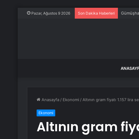
Gümüşhane
Pazar, Ağustos 9 2026
Son Dakika Haberleri
ANASAY
Anasayfa
/
Ekonomi
/
Altının gram fiyatı 1.157 lira
Ekonomi
Altının gram fiya