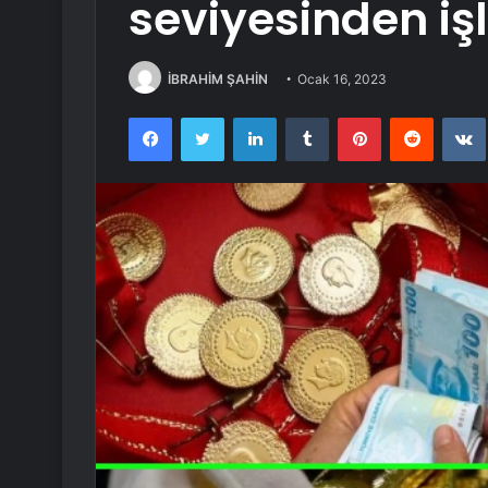
seviyesinden iş
İBRAHİM ŞAHİN
Ocak 16, 2023
Facebook
Twitter
LinkedIn
Tumblr
Pinterest
Reddit