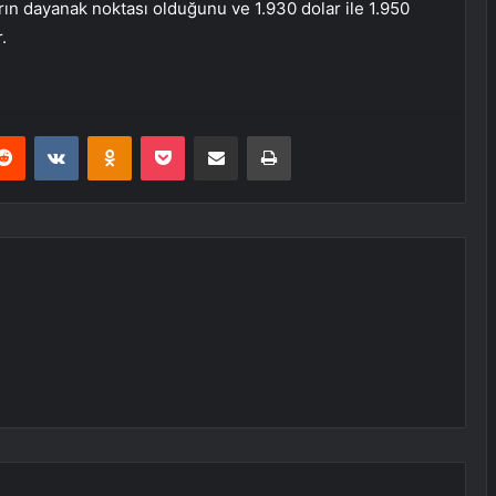
arın dayanak noktası olduğunu ve 1.930 dolar ile 1.950
.
erest
Reddit
VKontakte
Odnoklassniki
Pocket
E-Posta ile paylaş
Yazdır