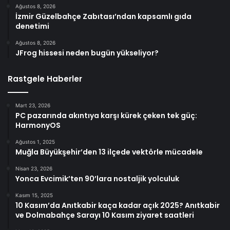
Ağustos 8, 2026
İzmir Güzelbahçe Zabıtası’ndan kapsamlı gıda
denetimi
Ağustos 8, 2026
JFrog hissesi neden bugün yükseliyor?
Rastgele Haberler
Mart 23, 2026
PC pazarında akıntıya karşı kürek çeken tek güç:
HarmonyOS
Ağustos 1, 2025
Muğla Büyükşehir’den 13 ilçede vektörle mücadele
Nisan 23, 2026
Yonca Evcimik’ten 90’lara nostaljik yolculuk
Kasım 15, 2025
10 Kasım’da Anıtkabir kaça kadar açık 2025? Anıtkabir
ve Dolmabahçe Sarayı 10 Kasım ziyaret saatleri