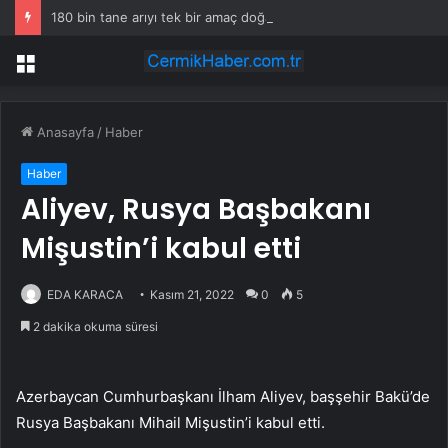
180 bin tane arıyı tek bir amaç doğaya saldılar
Menü
Anasayfa
/
Haber
Haber
Aliyev, Rusya Başbakanı
Mişustin’i kabul etti
EDA KARACA
Kasım 21, 2022
0
5
2 dakika okuma süresi
Azerbaycan Cumhurbaşkanı İlham Aliyev, başşehir Bakü’de
Rusya Başbakanı Mihail Mişustin’i kabul etti.