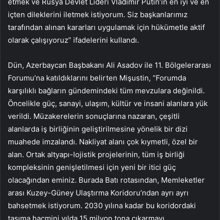
etmek ve Rusya Devlet Lideri Vladimir Putin’in en iyi ve en
içten dileklerini iletmek istiyorum. Siz başkanlarımız
tarafından alınan kararları uygulamak için hükümetle aktif
olarak çalışıyoruz” ifadelerini kullandı.
Dün, Azerbaycan Başbakanı Ali Asadov ile 11. Bölgelerarası
Forumu’na katıldıklarını belirten Mişustin, “Forumda
karşılıklı bağların gündemindeki tüm mevzulara değinildi.
Öncelikle güç, sanayi, ulaşım, kültür ve insani alanlara yük
verildi. Müzakerelerin sonuçlarına nazaran, çeşitli
alanlarda iş birliğinin geliştirilmesine yönelik bir dizi
muahede imzalandı. Nakliyat alanı çok kıymetli, özel bir
alan. Ortak altyapı-lojistik projelerinin, tüm iş birliği
kompleksinin genişletilmesi için yeni bir itici güç
olacağından eminiz. Burada Batı rotasından, Memleketler
arası Kuzey-Güney Ulaştırma Koridoru’ndan ayrı ayrı
bahsetmek istiyorum. 2030 yılına kadar bu koridordaki
taşıma hacmini yılda 15 milyon tona çıkarmayı