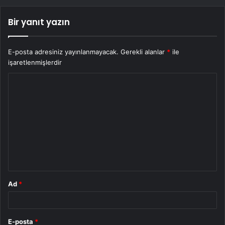
Bir yanıt yazın
E-posta adresiniz yayınlanmayacak.
Gerekli alanlar
*
ile
işaretlenmişlerdir
Y
o
r
u
m
*
Ad
*
E-posta
*