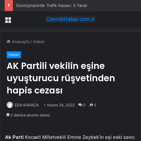
Gümüşhane’de Trafik Kazası: 3 Yaralı
Menü
Anasayfa
/
Haber
Haber
AK Partili vekilin eşine
uyuşturucu rüşvetinden
hapis cezası
EDA KARACA
Kasım 24, 2022
0
5
2 dakika okuma süresi
Ak Parti
Kocaeli Milletvekili Emine Zeybek’in eşi eski savcı