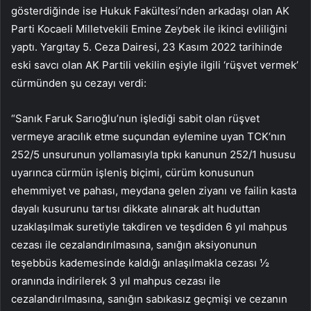
gösterdiğinde ise Hukuk Fakültesi’nden arkadaşı olan AK
Parti Kocaeli Milletvekili Emine Zeybek ile ikinci evliliğini
yaptı. Yargıtay 5. Ceza Dairesi, 23 Kasım 2022 tarihinde
eski savcı olan AK Partili vekilin eşiyle ilgili ‘rüşvet vermek’
cürmünden şu cezayı verdi:
“Sanık Faruk Sarıoğlu’nun işlediği sabit olan rüşvet
vermeye aracılık etme suçundan eylemine uyan TCK’nın
252/5 unsurunun yollamasıyla tıpkı kanunun 252/1 hususu
uyarınca cürmün işleniş biçimi, cürüm konusunun
ehemmiyet ve pahası, meydana gelen ziyanı ve failin kasta
dayalı kusurunu tartısı dikkate alınarak alt huduttan
uzaklaşılmak suretiyle takdiren ve teşdiden 6 yıl mahpus
cezası ile cezalandırılmasına, sanığın aksiyonunun
teşebbüs kademesinde kaldığı anlaşılmakla cezası ½
oranında indirilerek 3 yıl mahpus cezası ile
cezalandırılmasına, sanığın sabıkasız geçmişi ve cezanın