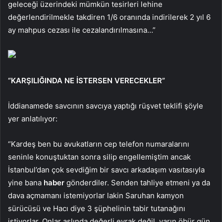
geleceği üzerindeki mümkün tesirleri lehine
değerlendirilmekle takdiren 1/6 oranında indirilerek 2 yıl 6
ay mahpus cezası ile cezalandırılmasına…”
“KARŞILIĞINDA NE İSTERSEN VERECEKLER”
İddianamede savcının savcıya yaptığı rüşvet teklifi şöyle
yer anlatılıyor:
“Kardeş ben bu avukatların cep telefon numaralarını
seninle konuştuktan sonra silip engellemiştim ancak
İstanbul’dan çok sevdiğim bir savcı arkadaşım vasıtasıyla
yine bana
haber
gönderdiler. Senden tahliye etmeni ya da
dava açmamanı istemiyorlar lakin Saruhan kamyon
sürücüsü ve Hacı diye 3 şüphelinin tabir tutanağını
istiyorlar. Onlar aslında değerli evrak değil, yarın öbür gün