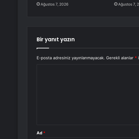
Ağustos 7, 2026
Ağustos 7, 
Bir yanıt yazın
E-posta adresiniz yayınlanmayacak.
Gerekli alanlar
*
i
Y
o
r
u
m
*
Ad
*