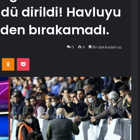
dü dirildi! Havluyu
inden bırakamadı.
0
4
Bir dakikadan az
VKontakte
Odnoklassniki
Pocket