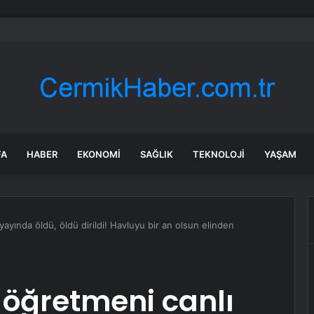
dası açıklarında arızalanan tekne kurtarıldı
FA
HABER
EKONOMI
SAĞLIK
TEKNOLOJI
YAŞAM
ayında öldü, öldü dirildi! Havluyu bir an olsun elinden
 öğretmeni canlı