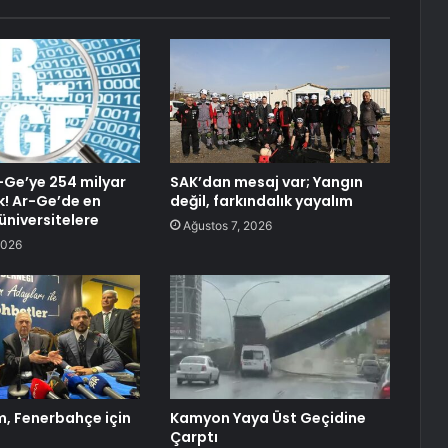
-Ge’ye 254 milyar
SAK’dan mesaj var; Yangın
k! Ar-Ge’de en
değil, farkındalık yayalım
üniversitelere
Ağustos 7, 2026
2026
ım, Fenerbahçe için
Kamyon Yaya Üst Geçidine
Çarptı