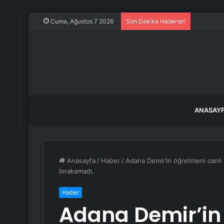
Marmara A
Cuma, Ağustos 7 2026
Son Dakika Haberleri
ANASAY
Anasayfa
/
Haber
/
Adana Demir’in öğretmeni canlı y
bırakamadı.
Haber
Adana Demir’in