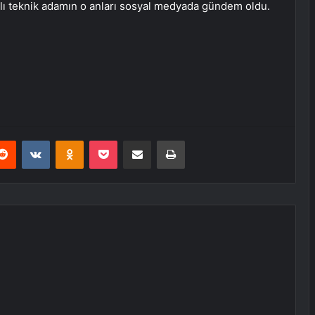
ndalı teknik adamın o anları sosyal medyada gündem oldu.
erest
Reddit
VKontakte
Odnoklassniki
Pocket
E-Posta ile paylaş
Yazdır