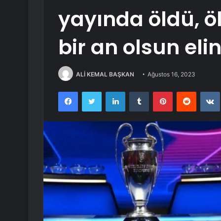
yayında öldü, öl
bir an olsun el
ALİ KEMAL BAŞKAN
Ağustos 16, 2023
Facebook
Twitter
LinkedIn
Tumblr
Pinterest
Reddit