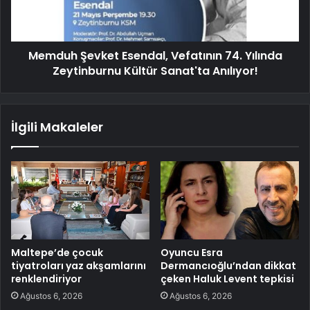
Memduh Şevket Esendal, Vefatının 74. Yılında
Zeytinburnu Kültür Sanat'ta Anılıyor!
İlgili Makaleler
Maltepe’de çocuk
Oyuncu Esra
tiyatroları yaz akşamlarını
Dermancıoğlu’ndan dikkat
renklendiriyor
çeken Haluk Levent tepkisi
Ağustos 6, 2026
Ağustos 6, 2026