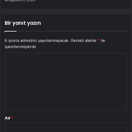
Bir yanıt yazın
E-posta adresiniz yayınlanmayacak.
Gerekli alanlar
*
ile
işaretlenmişlerdir
Y
o
r
u
m
*
Ad
*