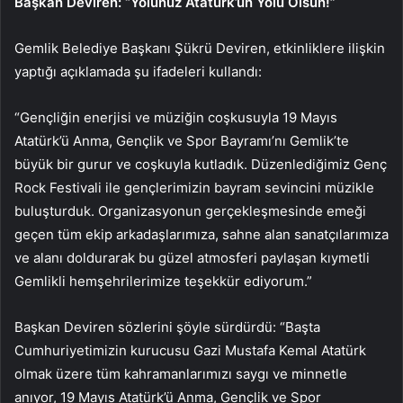
Başkan Deviren: “Yolunuz Atatürk’ün Yolu Olsun!”
Gemlik Belediye Başkanı Şükrü Deviren, etkinliklere ilişkin
yaptığı açıklamada şu ifadeleri kullandı:
“Gençliğin enerjisi ve müziğin coşkusuyla 19 Mayıs
Atatürk’ü Anma, Gençlik ve Spor Bayramı’nı Gemlik’te
büyük bir gurur ve coşkuyla kutladık. Düzenlediğimiz Genç
Rock Festivali ile gençlerimizin bayram sevincini müzikle
buluşturduk. Organizasyonun gerçekleşmesinde emeği
geçen tüm ekip arkadaşlarımıza, sahne alan sanatçılarımıza
ve alanı doldurarak bu güzel atmosferi paylaşan kıymetli
Gemlikli hemşehrilerimize teşekkür ediyorum.”
Başkan Deviren sözlerini şöyle sürdürdü: “Başta
Cumhuriyetimizin kurucusu Gazi Mustafa Kemal Atatürk
olmak üzere tüm kahramanlarımızı saygı ve minnetle
anıyor, 19 Mayıs Atatürk’ü Anma, Gençlik ve Spor