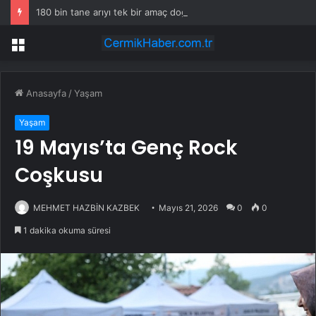
180 bin tane arıyı tek bir amaç doğaya saldılar
Menü
Anasayfa
/
Yaşam
Yaşam
19 Mayıs’ta Genç Rock
Coşkusu
MEHMET HAZBİN KAZBEK
Mayıs 21, 2026
0
0
1 dakika okuma süresi